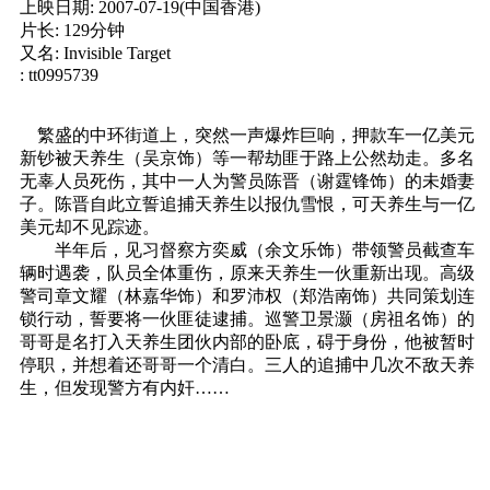
上映日期: 2007-07-19(中国香港)
片长: 129分钟
又名: Invisible Target
: tt0995739
繁盛的中环街道上，突然一声爆炸巨响，押款车一亿美元
新钞被天养生（吴京饰）等一帮劫匪于路上公然劫走。多名
无辜人员死伤，其中一人为警员陈晋（谢霆锋饰）的未婚妻
子。陈晋自此立誓追捕天养生以报仇雪恨，可天养生与一亿
美元却不见踪迹。
半年后，见习督察方奕威（余文乐饰）带领警员截查车
辆时遇袭，队员全体重伤，原来天养生一伙重新出现。高级
警司章文耀（林嘉华饰）和罗沛权（郑浩南饰）共同策划连
锁行动，誓要将一伙匪徒逮捕。巡警卫景灏（房祖名饰）的
哥哥是名打入天养生团伙内部的卧底，碍于身份，他被暂时
停职，并想着还哥哥一个清白。三人的追捕中几次不敌天养
生，但发现警方有内奸……