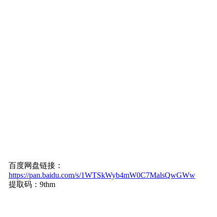
百度网盘链接：
https://pan.baidu.com/s/1WTSkWyb4mW0C7MalsQwGWw
提取码：9thm