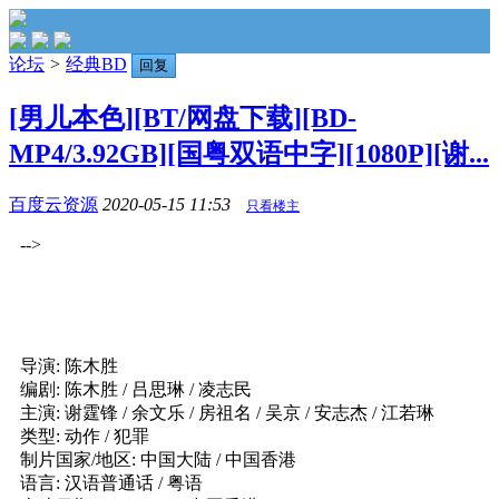
论坛
>
经典BD
回复
[男儿本色][BT/网盘下载][BD-
MP4/3.92GB][国粤双语中字][1080P][谢...
百度云资源
2020-05-15 11:53
只看楼主
-->
导演: 陈木胜
编剧: 陈木胜 / 吕思琳 / 凌志民
主演: 谢霆锋 / 余文乐 / 房祖名 / 吴京 / 安志杰 / 江若琳
类型: 动作 / 犯罪
制片国家/地区: 中国大陆 / 中国香港
语言: 汉语普通话 / 粤语