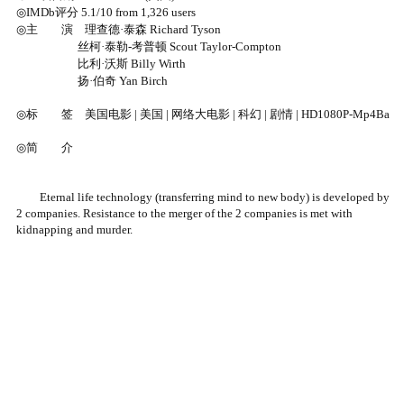
◎IMDb评分 5.1/10 from 1,326 users
◎主 演 理查德·泰森 Richard Tyson
丝柯·泰勒-考普顿 Scout Taylor-Compton
比利·沃斯 Billy Wirth
扬·伯奇 Yan Birch
◎标 签 美国电影 | 美国 | 网络大电影 | 科幻 | 剧情 | HD1080P-Mp4Ba
◎简 介
Eternal life technology (transferring mind to new body) is developed by
2 companies. Resistance to the merger of the 2 companies is met with
kidnapping and murder.