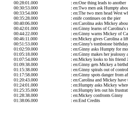
00:28:01.000 : en:One thing leads to another
00:30:53.000 : en:Two men ask Humpty about Car
00:33:54.000 : en:The two men head West while Caro
00:35:28.000 : en
ife continues on the pier
00:40:06.000 : en:Carolina asks Mickey about 
00:42:01.000 : en:Ginny learns of Carolina's n
00:44:22.000 : en:Ginny warns Mickey of Caro
00:46:11.000 : en:Mickey gives Carolina a lift 
00:51:53.000 : en:Ginny's tombstone birthda
01:02:59.000 : en:Ginny asks Humpty for mo
01:05:18.000 : en:Ginny makes her jealousy appa
01:07:54.000 : en:Mickey looks to his friend Jak
01:09:38.000 : en:Ginny gets Mickey a birthday
01:15:38.000 : en:Ginny spirals out of control b
01:17:58.000 : en:Ginny spots danger from af
01:20:43.000 : en:Carolina and Mickey have thei
01:24:01.000 : en:Humpty asks Mickey where Ca
01:25:35.000 : en:Humpty lets out his frustratio
01:28:38.000 : en:Mickey confronts Ginny
01:38:06.000 : en:End Credits