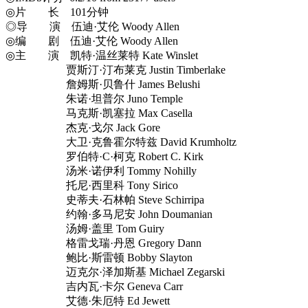
◎片 长 101分钟
◎导 演 伍迪·艾伦 Woody Allen
◎编 剧 伍迪·艾伦 Woody Allen
◎主 演 凯特·温丝莱特 Kate Winslet
贾斯汀·汀布莱克 Justin Timberlake
詹姆斯·贝鲁什 James Belushi
朱诺·坦普尔 Juno Temple
马克斯·凯塞拉 Max Casella
杰克·戈尔 Jack Gore
大卫·克鲁霍尔特兹 David Krumholtz
罗伯特·C·柯克 Robert C. Kirk
汤米·诺伊利 Tommy Nohilly
托尼·西里科 Tony Sirico
史蒂夫·石林帕 Steve Schirripa
约翰·多马尼安 John Doumanian
汤姆·盖里 Tom Guiry
格雷戈瑞·丹恩 Gregory Dann
鲍比·斯雷顿 Bobby Slayton
迈克尔·泽加斯基 Michael Zegarski
吉内瓦·卡尔 Geneva Carr
艾德·朱厄特 Ed Jewett