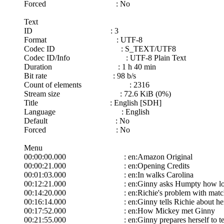
Forced : No
Text
ID : 3
Format : UTF-8
Codec ID : S_TEXT/UTF8
Codec ID/Info : UTF-8 Plain Text
Duration : 1 h 40 min
Bit rate : 98 b/s
Count of elements : 2316
Stream size : 72.6 KiB (0%)
Title : English [SDH]
Language : English
Default : No
Forced : No
Menu
00:00:00.000 : en:Amazon Original
00:00:21.000 : en:Opening Credits
00:01:03.000 : en:In walks Carolina
00:12:21.000 : en:Ginny asks Humpty how long Ca
00:14:20.000 : en:Richie's problem with matc
00:16:14.000 : en:Ginny tells Richie about her ea
00:17:52.000 : en:How Mickey met Ginny
00:21:55.000 : en:Ginny prepares herself to tell M