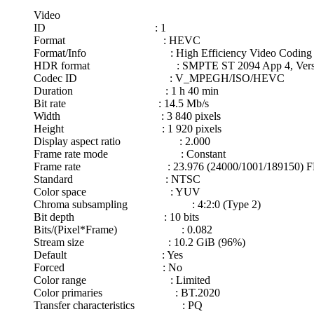
Video
ID : 1
Format : HEVC
Format/Info : High Efficiency Video Coding
HDR format : SMPTE ST 2094 App 4, Versi
Codec ID : V_MPEGH/ISO/HEVC
Duration : 1 h 40 min
Bit rate : 14.5 Mb/s
Width : 3 840 pixels
Height : 1 920 pixels
Display aspect ratio : 2.000
Frame rate mode : Constant
Frame rate : 23.976 (24000/1001/189150) F
Standard : NTSC
Color space : YUV
Chroma subsampling : 4:2:0 (Type 2)
Bit depth : 10 bits
Bits/(Pixel*Frame) : 0.082
Stream size : 10.2 GiB (96%)
Default : Yes
Forced : No
Color range : Limited
Color primaries : BT.2020
Transfer characteristics : PQ