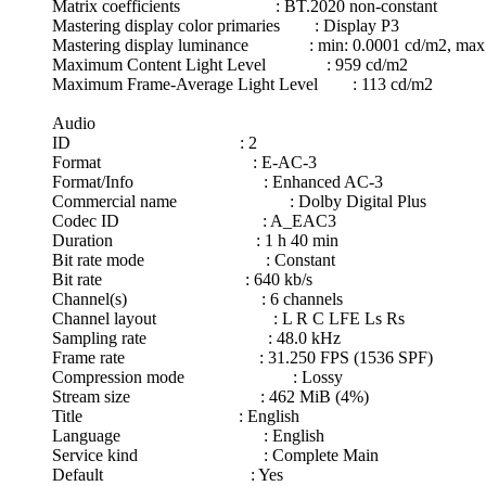
Matrix coefficients : BT.2020 non-constant
Mastering display color primaries : Display P3
Mastering display luminance : min: 0.0001 cd/m2, max:
Maximum Content Light Level : 959 cd/m2
Maximum Frame-Average Light Level : 113 cd/m2
Audio
ID : 2
Format : E-AC-3
Format/Info : Enhanced AC-3
Commercial name : Dolby Digital Plus
Codec ID : A_EAC3
Duration : 1 h 40 min
Bit rate mode : Constant
Bit rate : 640 kb/s
Channel(s) : 6 channels
Channel layout : L R C LFE Ls Rs
Sampling rate : 48.0 kHz
Frame rate : 31.250 FPS (1536 SPF)
Compression mode : Lossy
Stream size : 462 MiB (4%)
Title : English
Language : English
Service kind : Complete Main
Default : Yes