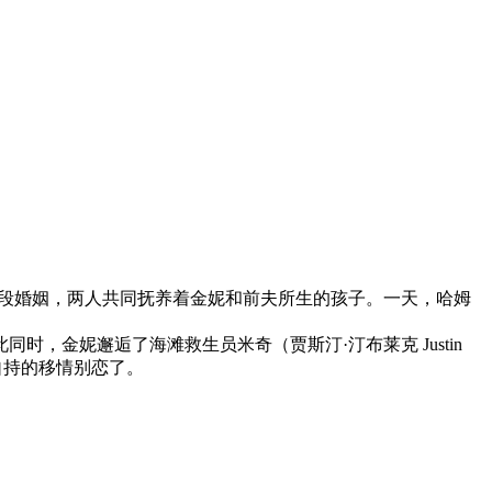
金妮有过一段婚姻，两人共同抚养着金妮和前夫所生的孩子。一天，哈姆
金妮邂逅了海滩救生员米奇（贾斯汀·汀布莱克 Justin
自持的移情别恋了。