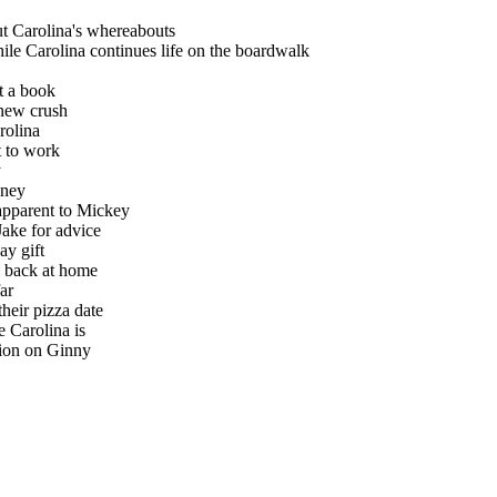
olina's whereabouts
lina continues life on the boardwalk
a book
ew crush
lina
to work
y
ney
rent to Mickey
e for advice
 gift
ack at home
ar
r pizza date
rolina is
n on Ginny