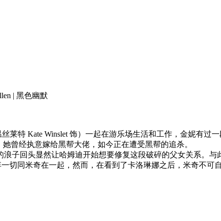
llen | 黑色幽默
特·温丝莱特 Kate Winslet 饰）一起在游乐场生活和工作，
到了父亲，她曾经执意嫁给黑帮大佬，如今正在遭受黑帮的追杀。
回头显然让哈姆迪开始想要修复这段破碎的父女关系。与此同时，
想要抛弃一切同米奇在一起，然而，在看到了卡洛琳娜之后，米奇不可