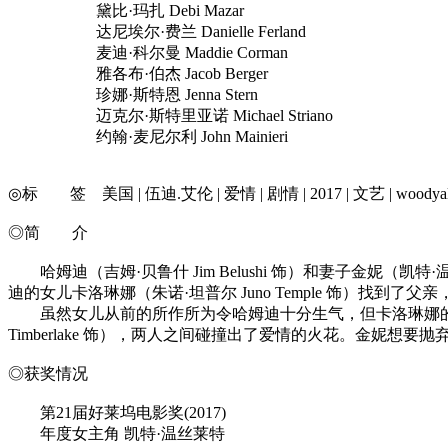
黛比·玛扎 Debi Mazar
达尼埃尔·费兰 Danielle Ferland
麦迪·科尔曼 Maddie Corman
雅各布·伯杰 Jacob Berger
珍娜·斯特恩 Jenna Stern
迈克尔·斯特里亚诺 Michael Striano
约翰·麦尼尔利 John Mainieri
◎标 签 美国 | 伍迪.艾伦 | 爱情 | 剧情 | 2017 | 文艺 | woodya
◎简 介
哈姆迪（吉姆·贝鲁什 Jim Belushi 饰）和妻子金妮（凯
迪的女儿卡洛琳娜（朱诺·坦普尔 Juno Temple 饰）找
虽然女儿从前的所作所为令哈姆迪十分生气，但卡洛琳娜的浪子
Timberlake 饰），两人之间碰撞出了爱情的火花。金妮
◎获奖情况
第21届好莱坞电影奖(2017)
年度女主角 凯特·温丝莱特