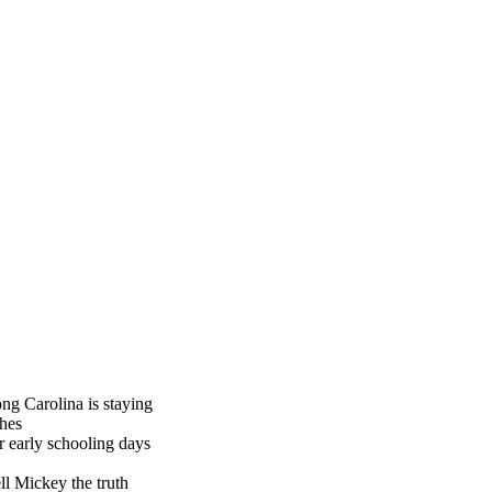
rolina is staying
hes
rly schooling days
ickey the truth