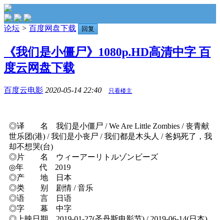
论坛
>
百度网盘下载
回复
《我们是小僵尸》1080p.HD高清中字 百
度云网盘下载
百度云电影
2020-05-14 22:40
只看楼主
◎译 名 我们是小僵尸 / We Are Little Zombies / 丧青献
世乐团(港) / 我们是小丧尸 / 我们都是木头人 / 爸妈死了，我
却不想哭(台)
◎片 名 ウィーアーリトルゾンビーズ
◎年 代 2019
◎产 地 日本
◎类 别 剧情 / 音乐
◎语 言 日语
◎字 幕 中字
◎上映日期 2019-01-27(圣丹斯电影节) / 2019-06-14(日本)