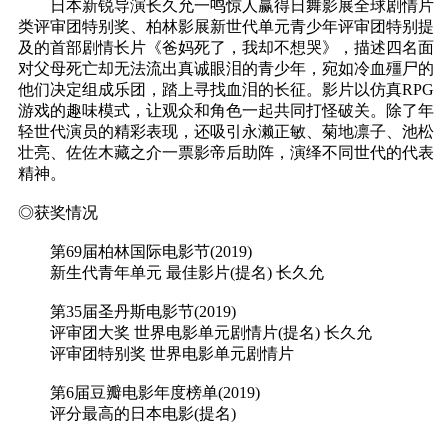
日本新锐导演长久允一鸣惊人赢得日舞影展全球剧情片
类评审团特别奖、柏林影展新世代单元青少年评审团特别提
及的首部剧情长片《爸妈死了，我却不想哭》，描述四名面
对父母死亡却无法流出真诚眼泪的青少年，宛如冷血殭尸的
他们决定组成乐团，踏上寻找血泪的长征。影片以仿真RPG
游戏的趣味模式，让观众和角色一起共同打怪破关。除了年
轻世代演员的精彩表现，还吸引永濑正敏、菊地凛子、池松
壮亮、佐佐木藏之介一票影帝后助阵，演绎不同世代的代表
精神。
◎获奖情况
第69届柏林国际电影节(2019)
新生代青年单元 最佳影片(提名) 长久允
第35届圣丹斯电影节(2019)
评审团大奖 世界电影单元剧情片(提名) 长久允
评审团特别奖 世界电影单元剧情片
第6届豆瓣电影年度榜单(2019)
评分最高的日本电影(提名)