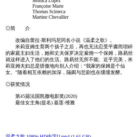
Monica Lopez
Françoise Marie
Thomas Scimeca
Martine Chevallier
◎简 介
改编自蕾拉·斯利玛尼同名小说《温柔之歌》。
米莉亚姆生育两个孩子之后，再也无法忍受平庸而琐碎
的家庭主妇生活，她和丈夫保罗决定雇佣一个保姆，路易丝
就这样进入了他们的生活。路易丝无所不能、近乎完美，米
莉亚姆夫妇总是骄傲地向别人介绍：“我家的保姆是个仙
女。”随着相互依赖的加深，隔阂与悲剧也在缓缓发酵。
◎获奖情况
第45届法国凯撒电影奖(2020)
最佳女主角(提名) 嘉莲·维雅
温柔之歌.1080p.HD中字[].mp4 (1.61 GB)