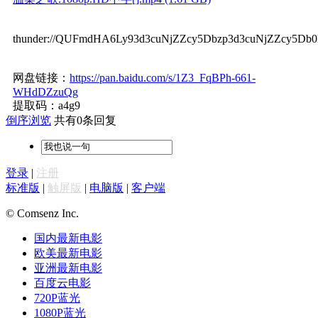
thunder://QUFmdHA6Ly93d3cuNjZZcy5Dbzp3d3cuNjZZcy
网盘链接：
https://pan.baidu.com/s/1Z3_FqBPh-661-
WHdDZzuQg
提取码：a4g9
倒序浏览
共有0条回复
登录
|
注册
标准版
|
触屏版
|
电脑版
|
客户端
© Comsenz Inc.
国内最新电影
欧美最新电影
亚洲最新电影
百度云电影
720P蓝光
1080P蓝光