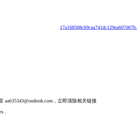
17a168588c69caa741dc129ea607d07b.t
件至
aa635343@outlook.com
，立即清除相关链接
s .