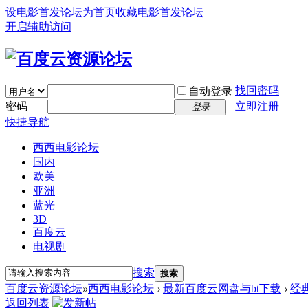
设电影首发论坛为首页
收藏电影首发论坛
开启辅助访问
找回密码
自动登录
密码
立即注册
登录
快捷导航
西西电影论坛
国内
欧美
亚洲
蓝光
3D
百度云
电视剧
搜索
搜索
百度云资源论坛
»
西西电影论坛
›
最新百度云网盘与bt下载
›
经
返回列表