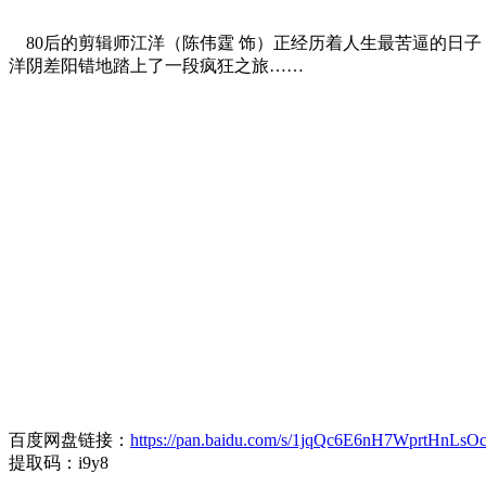
80后的剪辑师江洋（陈伟霆 饰）正经历着人生最苦逼的日子
洋阴差阳错地踏上了一段疯狂之旅……
百度网盘链接：
https://pan.baidu.com/s/1jqQc6E6nH7WprtHnLsO
提取码：i9y8