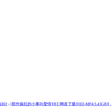
典BD
›
[那件疯狂的小事叫爱情][BT/网盘下载][HD-MP4/3.43GB][ ..