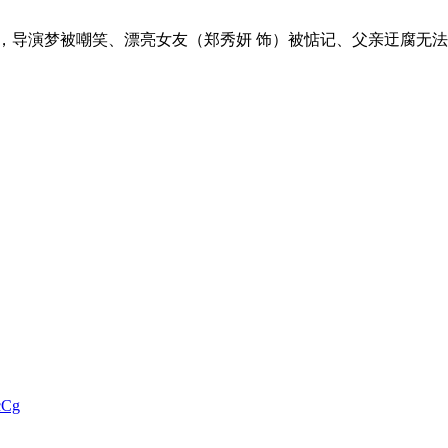
，导演梦被嘲笑、漂亮女友（郑秀妍 饰）被惦记、父亲迂腐无
cCg