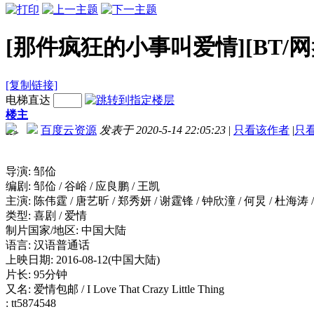
[那件疯狂的小事叫爱情][BT/网盘下载
[复制链接]
电梯直达
楼主
百度云资源
发表于 2020-5-14 22:05:23
|
只看该作者
|
只
-->
导演: 邹佡
编剧: 邹佡 / 谷峪 / 应良鹏 / 王凯
主演: 陈伟霆 / 唐艺昕 / 郑秀妍 / 谢霆锋 / 钟欣潼 / 何炅 / 杜海涛 
类型: 喜剧 / 爱情
制片国家/地区: 中国大陆
语言: 汉语普通话
上映日期: 2016-08-12(中国大陆)
片长: 95分钟
又名: 爱情包邮 / I Love That Crazy Little Thing
: tt5874548