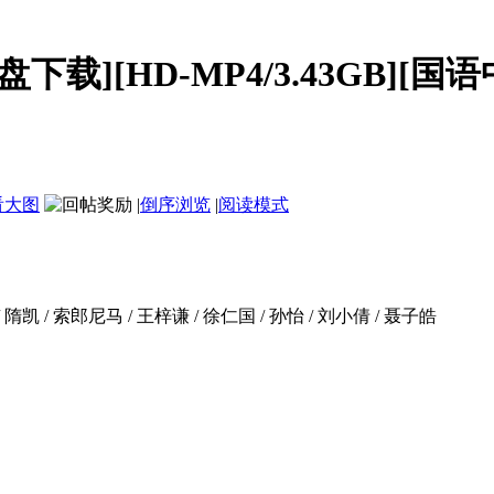
][HD-MP4/3.43GB][国语中
看大图
|
倒序浏览
|
阅读模式
/ 隋凯 / 索郎尼马 / 王梓谦 / 徐仁国 / 孙怡 / 刘小倩 / 聂子皓