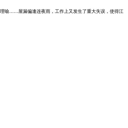
法理喻……屋漏偏逢连夜雨，工作上又发生了重大失误，使得江