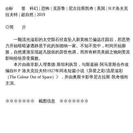
◎标 签 科幻 | 恐怖 | 克苏鲁 | 尼古拉斯凯奇 | 美国 | H.P.洛夫克
拉夫特 | 超自然 | 2019
◎简 介
一颗流光溢彩的太空陨石径直坠入新英格兰偏远庄园后，邪恶势
力开始暗暗渗透静居于此的加德纳一家。不知不觉中，时间开始膨
胀，自然逐渐呈现超凡脱俗的异世色调，而所有鲜亮美丽之物则受其
影响纷纷异变腐败。
本片由南非影人理查德·斯坦利执导，与斯嘉丽·阿马里斯合作改
编自H·P·洛夫克拉夫特1927年同名短篇小说《异星之彩/流星溢彩
（The Colour Out of Space）》，并由奥斯卡影帝尼古拉斯·凯奇领衔
主演。
※※※※※※※ 截图信息 ※※※※※※※