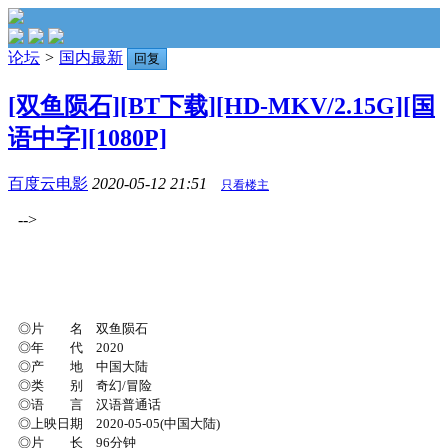
论坛
>
国内最新
回复
[双鱼陨石][BT下载][HD-MKV/2.15G][国
语中字][1080P]
百度云电影
2020-05-12 21:51
只看楼主
-->
◎片 名 双鱼陨石
◎年 代 2020
◎产 地 中国大陆
◎类 别 奇幻/冒险
◎语 言 汉语普通话
◎上映日期 2020-05-05(中国大陆)
◎片 长 96分钟