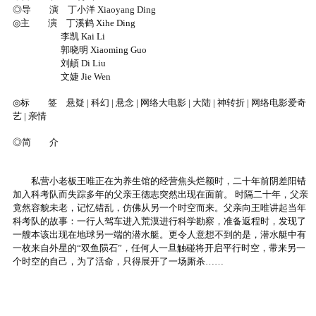
◎导 演 丁小洋 Xiaoyang Ding
◎主 演 丁溪鹤 Xihe Ding
李凯 Kai Li
郭晓明 Xiaoming Guo
刘頔 Di Liu
文婕 Jie Wen
◎标 签 悬疑 | 科幻 | 悬念 | 网络大电影 | 大陆 | 神转折 | 网络电影爱奇
艺 | 亲情
◎简 介
私营小老板王唯正在为养生馆的经营焦头烂额时，二十年前阴差阳错
加入科考队而失踪多年的父亲王德志突然出现在面前。 时隔二十年，父亲
竟然容貌未老，记忆错乱，仿佛从另一个时空而来。父亲向王唯讲起当年
科考队的故事：一行人驾车进入荒漠进行科学勘察，准备返程时，发现了
一艘本该出现在地球另一端的潜水艇。更令人意想不到的是，潜水艇中有
一枚来自外星的“双鱼陨石”，任何人一旦触碰将开启平行时空，带来另一
个时空的自己，为了活命，只得展开了一场厮杀……