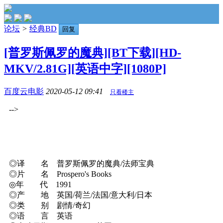
论坛
>
经典BD
回复
[普罗斯佩罗的魔典][BT下载][HD-
MKV/2.81G][英语中字][1080P]
百度云电影
2020-05-12 09:41
只看楼主
-->
◎译 名 普罗斯佩罗的魔典/法师宝典
◎片 名 Prospero's Books
◎年 代 1991
◎产 地 英国/荷兰/法国/意大利/日本
◎类 别 剧情/奇幻
◎语 言 英语