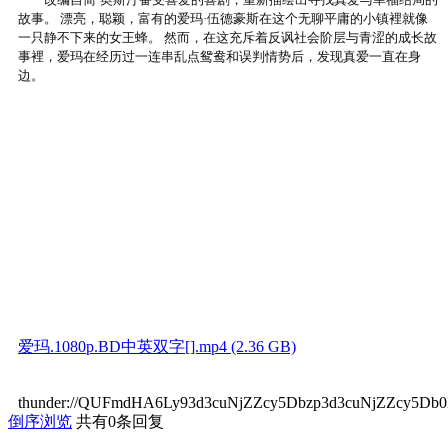
故事。 漂亮，聪颖，富有的爱玛·伍德豪斯在这个无聊平庸的小镇裡就像
一只静不下来的女王蜂。 然而，在这充斥着反讽社会阶层与青涩的成长故
事裡，爱玛在经历过一连串乱点鸳鸯和误判情势后，发现真爱一直在身
边。
爱玛.1080p.BD中英双字[].mp4 (2.36 GB)
thunder://QUFmdHA6Ly93d3cuNjZZcy5Dbzp3d3cuNjZZcy
倒序浏览
共有0条回复