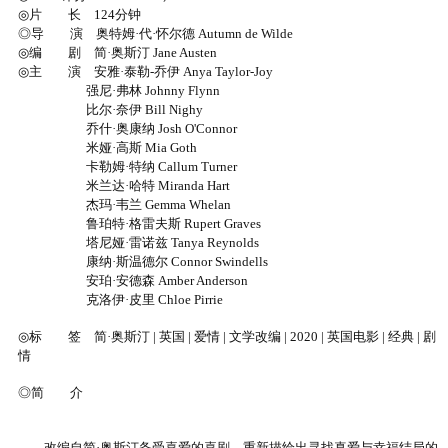
◎片 长 124分钟
◎导 演 奥特姆·代·怀尔德 Autumn de Wilde
◎编 剧 简·奥斯汀 Jane Austen
◎主 演 安雅·泰勒-乔伊 Anya Taylor-Joy
强尼·弗林 Johnny Flynn
比尔·奈伊 Bill Nighy
乔什·奥康纳 Josh O'Connor
米娅·高斯 Mia Goth
卡勒姆·特纳 Callum Turner
米兰达·哈特 Miranda Hart
杰玛·韦兰 Gemma Whelan
鲁珀特·格雷夫斯 Rupert Graves
塔尼娅·雷诺兹 Tanya Reynolds
康纳·斯温德尔 Connor Swindells
安珀·安德森 Amber Anderson
克洛伊·皮里 Chloe Pirrie
◎标 签 简·奥斯汀 | 英国 | 爱情 | 文学改编 | 2020 | 英国电影 | 经典 | 剧
情
◎简 介
改编自简·奥斯汀备受喜爱的喜剧，重新描绘出寻找真爱与幸福结局的