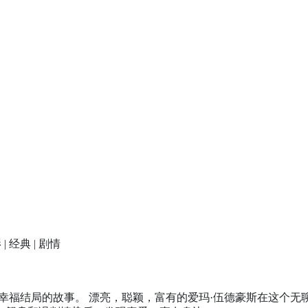
| 经典 | 剧情
福结局的故事。 漂亮，聪颖，富有的爱玛·伍德豪斯在这个无聊