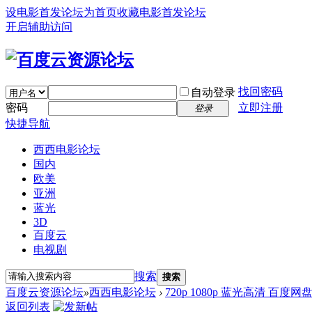
设电影首发论坛为首页
收藏电影首发论坛
开启辅助访问
找回密码
自动登录
密码
立即注册
登录
快捷导航
西西电影论坛
国内
欧美
亚洲
蓝光
3D
百度云
电视剧
搜索
搜索
百度云资源论坛
»
西西电影论坛
›
720p 1080p 蓝光高清 百度网
返回列表