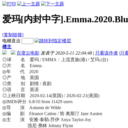
爱玛[内封中字].Emma.2020.BluRa
[复制链接]
电梯直达
楼主
百度云电影
发表于 2020-5-11 22:04:48
|
只看该作者
|
只
◎译 名 爱玛 / EMMA：上流贵族(港) / 艾玛.(台)
◎片 名 Emma.
◎年 代 2020
◎产 地 英国
◎类 别 剧情 / 喜剧
◎语 言 英语
◎上映日期 2020-02-14(英国) / 2020-02-21(美国)
◎IMDb评分 6.8/10 from 11429 users
◎导 演 Autumn de Wilde
◎编 剧 Eleanor Catton / 简·奥斯汀 Jane Austen
◎主 演 安雅·泰勒-乔伊 Anya Taylor-Joy
强尼·弗林 Johnny Flynn