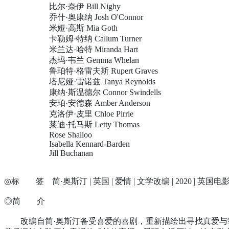
比尔·奈伊 Bill Nighy
乔什·奥康纳 Josh O'Connor
米娅·高斯 Mia Goth
卡勒姆·特纳 Callum Turner
米兰达·哈特 Miranda Hart
杰玛·韦兰 Gemma Whelan
鲁珀特·格雷夫斯 Rupert Graves
塔尼娅·雷诺兹 Tanya Reynolds
康纳·斯温德尔 Connor Swindells
安珀·安德森 Amber Anderson
克洛伊·皮里 Chloe Pirrie
莱迪·托马斯 Letty Thomas
Rose Shalloo
Isabella Kennard-Barden
Jill Buchanan
◎标 签 简·奥斯汀 | 英国 | 爱情 | 文学改编 | 2020 | 英国电影 
◎简 介
改编自简·奥斯汀备受喜爱的喜剧，重新描绘出寻找真爱与幸