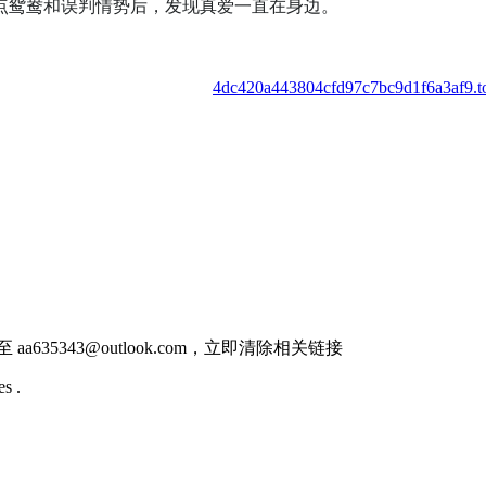
点鸳鸯和误判情势后，发现真爱一直在身边。
4dc420a443804cfd97c7bc9d1f6a3af9.to
件至
aa635343@outlook.com
，立即清除相关链接
s .