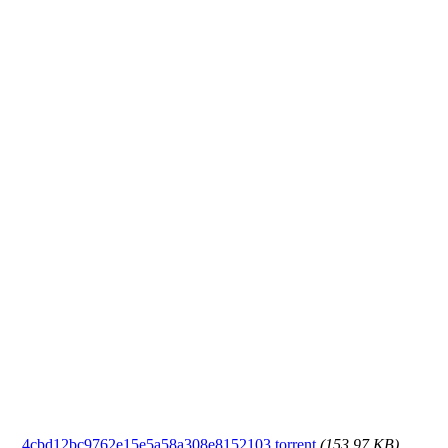
4cbd12bc9762e15e5a58a308e8152103.torrent
(153.97 KB)