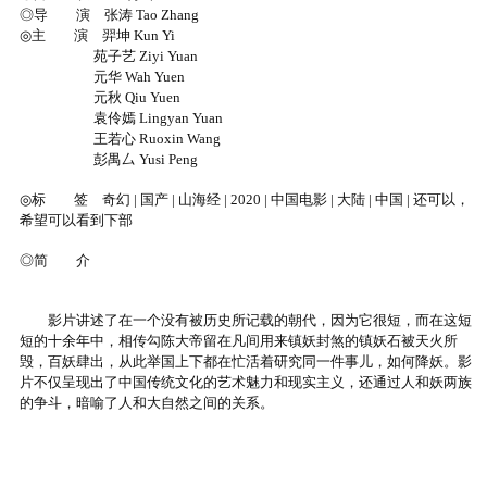
◎导 演 张涛 Tao Zhang
◎主 演 羿坤 Kun Yi
苑子艺 Ziyi Yuan
元华 Wah Yuen
元秋 Qiu Yuen
袁伶嫣 Lingyan Yuan
王若心 Ruoxin Wang
彭禺厶 Yusi Peng
◎标 签 奇幻 | 国产 | 山海经 | 2020 | 中国电影 | 大陆 | 中国 | 还可以，
希望可以看到下部
◎简 介
影片讲述了在一个没有被历史所记载的朝代，因为它很短，而在这短
短的十余年中，相传勾陈大帝留在凡间用来镇妖封煞的镇妖石被天火所
毁，百妖肆出，从此举国上下都在忙活着研究同一件事儿，如何降妖。影
片不仅呈现出了中国传统文化的艺术魅力和现实主义，还通过人和妖两族
的争斗，暗喻了人和大自然之间的关系。