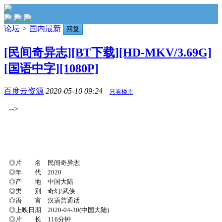
论坛
>
国内最新
回复
[民间奇异志][BT下载][HD-MKV/3.69G]
[国语中字][1080P]
百度云资源
2020-05-10 09:24
只看楼主
-->
◎片 名 民间奇异志
◎年 代 2020
◎产 地 中国大陆
◎类 别 奇幻/武侠
◎语 言 汉语普通话
◎上映日期 2020-04-30(中国大陆)
◎片 长 116分钟