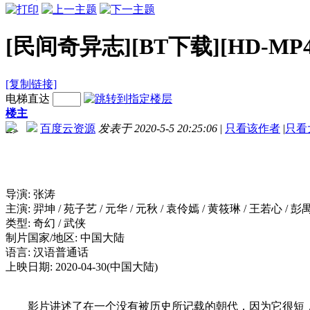
[民间奇异志][BT下载][HD-MP4/
[复制链接]
电梯直达
楼主
百度云资源
发表于 2020-5-5 20:25:06
|
只看该作者
|
只看
-->
导演: 张涛
主演: 羿坤 / 苑子艺 / 元华 / 元秋 / 袁伶嫣 / 黄筱琳 / 王若心 / 彭
类型: 奇幻 / 武侠
制片国家/地区: 中国大陆
语言: 汉语普通话
上映日期: 2020-04-30(中国大陆)
影片讲述了在一个没有被历史所记载的朝代，因为它很短，