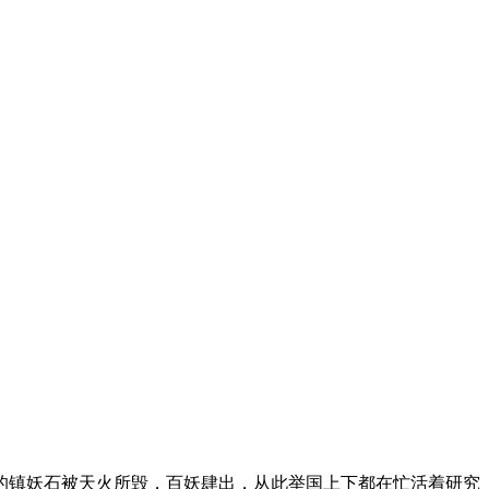
镇妖石被天火所毁，百妖肆出，从此举国上下都在忙活着研究