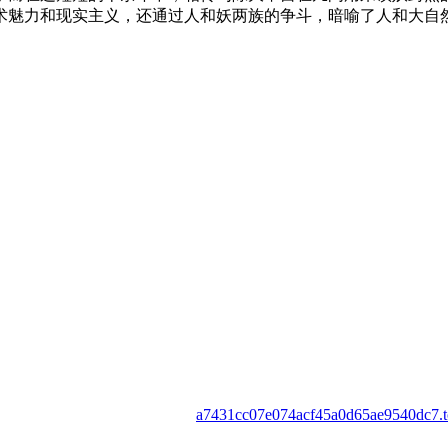
术魅力和现实主义，还通过人和妖两族的争斗，暗喻了人和大自
a7431cc07e074acf45a0d65ae9540dc7.to