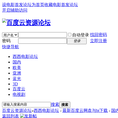
设电影首发论坛为首页
收藏电影首发论坛
开启辅助访问
找回密码
自动登录
密码
立即注册
登录
快捷导航
西西电影论坛
国内
欧美
亚洲
蓝光
3D
百度云
电视剧
搜索
搜索
百度云资源论坛
»
西西电影论坛
›
最新百度云网盘与bt下载
›
国
返回列表