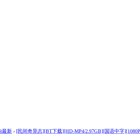
内最新
›
[民间奇异志][BT下载][HD-MP4/2.97GB][国语中字][1080P] 