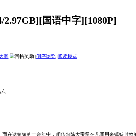
2.97GB][国语中字][1080P]
大图
|
倒序浏览
|
阅读模式
禺厶
而在这短短的十余年中，相传勾陈大帝留在凡间用来镇妖封煞的