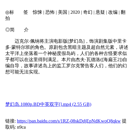
◎标 签 惊悚 | 恐怖 | 美国 | 2020 | 奇幻 | 悬疑 | 改编 | 翻
拍
◎简 介
迈克尔·佩纳将主演电影版[梦幻岛]，饰演剧集版中里卡
多·蒙特尔班的角色。原剧包含黑暗主题及超自然元素，讲述
太平洋上坐落着一个神秘度假岛屿，人们的各种古怪要求似
乎都可以在这里得到满足。本片由杰夫·瓦德洛([海扁王2])自
编自导，故事讲述岛上的监工罗尔克警告客人们，他们的幻
想可能无法实现。
梦幻岛.1080p.BD中英双字[].mp4 (2.55 GB)
链接:
https://pan.baidu.com/s/1RZ-08skDdjEpNdKwoQ8qkw
提
取码: n9ca