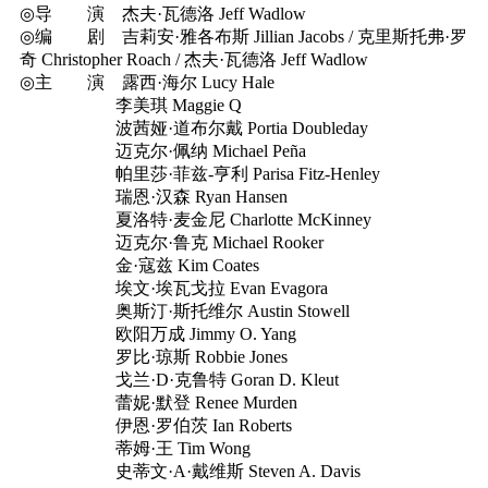
◎导 演 杰夫·瓦德洛 Jeff Wadlow
◎编 剧 吉莉安·雅各布斯 Jillian Jacobs / 克里斯托弗·罗
奇 Christopher Roach / 杰夫·瓦德洛 Jeff Wadlow
◎主 演 露西·海尔 Lucy Hale
李美琪 Maggie Q
波茜娅·道布尔戴 Portia Doubleday
迈克尔·佩纳 Michael Peña
帕里莎·菲兹-亨利 Parisa Fitz-Henley
瑞恩·汉森 Ryan Hansen
夏洛特·麦金尼 Charlotte McKinney
迈克尔·鲁克 Michael Rooker
金·寇兹 Kim Coates
埃文·埃瓦戈拉 Evan Evagora
奥斯汀·斯托维尔 Austin Stowell
欧阳万成 Jimmy O. Yang
罗比·琼斯 Robbie Jones
戈兰·D·克鲁特 Goran D. Kleut
蕾妮·默登 Renee Murden
伊恩·罗伯茨 Ian Roberts
蒂姆·王 Tim Wong
史蒂文·A·戴维斯 Steven A. Davis