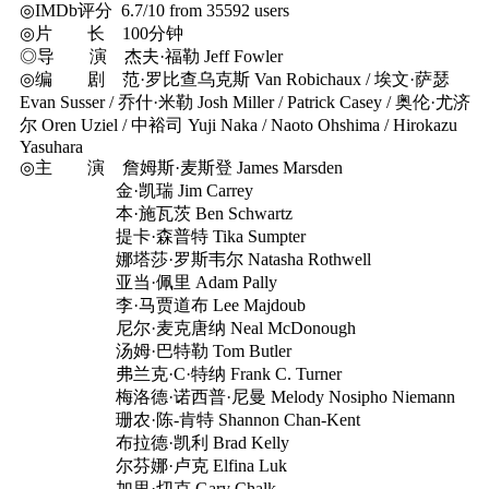
◎IMDb评分 6.7/10 from 35592 users
◎片 长 100分钟
◎导 演 杰夫·福勒 Jeff Fowler
◎编 剧 范·罗比查乌克斯 Van Robichaux / 埃文·萨瑟
Evan Susser / 乔什·米勒 Josh Miller / Patrick Casey / 奥伦·尤济
尔 Oren Uziel / 中裕司 Yuji Naka / Naoto Ohshima / Hirokazu
Yasuhara
◎主 演 詹姆斯·麦斯登 James Marsden
金·凯瑞 Jim Carrey
本·施瓦茨 Ben Schwartz
提卡·森普特 Tika Sumpter
娜塔莎·罗斯韦尔 Natasha Rothwell
亚当·佩里 Adam Pally
李·马贾道布 Lee Majdoub
尼尔·麦克唐纳 Neal McDonough
汤姆·巴特勒 Tom Butler
弗兰克·C·特纳 Frank C. Turner
梅洛德·诺西普·尼曼 Melody Nosipho Niemann
珊农·陈-肯特 Shannon Chan-Kent
布拉德·凯利 Brad Kelly
尔芬娜·卢克 Elfina Luk
加里·切克 Gary Chalk