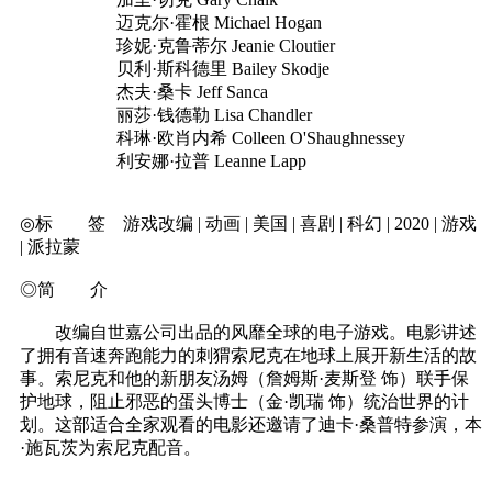
迈克尔·霍根 Michael Hogan
珍妮·克鲁蒂尔 Jeanie Cloutier
贝利·斯科德里 Bailey Skodje
杰夫·桑卡 Jeff Sanca
丽莎·钱德勒 Lisa Chandler
科琳·欧肖内希 Colleen O'Shaughnessey
利安娜·拉普 Leanne Lapp
◎标 签 游戏改编 | 动画 | 美国 | 喜剧 | 科幻 | 2020 | 游戏
| 派拉蒙
◎简 介
改编自世嘉公司出品的风靡全球的电子游戏。电影讲述
了拥有音速奔跑能力的刺猬索尼克在地球上展开新生活的故
事。索尼克和他的新朋友汤姆（詹姆斯·麦斯登 饰）联手保
护地球，阻止邪恶的蛋头博士（金·凯瑞 饰）统治世界的计
划。这部适合全家观看的电影还邀请了迪卡·桑普特参演，本
·施瓦茨为索尼克配音。