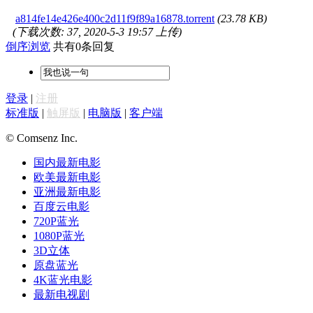
a814fe14e426e400c2d11f9f89a16878.torrent
(23.78 KB)
(下载次数: 37, 2020-5-3 19:57 上传)
倒序浏览
共有0条回复
登录
|
注册
标准版
|
触屏版
|
电脑版
|
客户端
© Comsenz Inc.
国内最新电影
欧美最新电影
亚洲最新电影
百度云电影
720P蓝光
1080P蓝光
3D立体
原盘蓝光
4K蓝光电影
最新电视剧