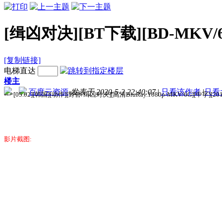
[缉凶对决][BT下载][BD-MKV/6
[复制链接]
电梯直达
楼主
百度云资源
发表于 2020-5-2 22:40:07
|
只看该作者
|
只看
-->
[05.02][韩国][动作][野兽/缉凶对决][高清BluRay.1080p-MKV/6G][中字][2
影片截图: