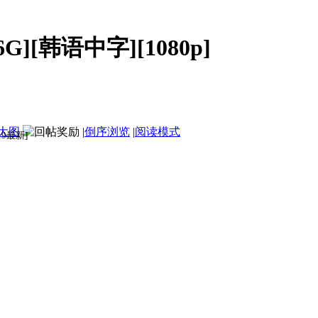
G][韩语中字][1080p]
大图
|
倒序浏览
|
阅读模式
019最新]