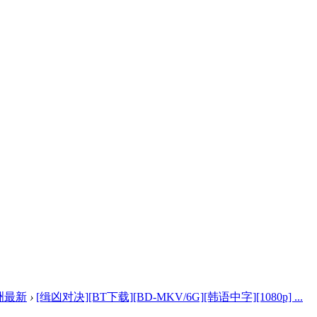
洲最新
›
[缉凶对决][BT下载][BD-MKV/6G][韩语中字][1080p] ...