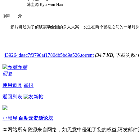
韩圭源 Kyu-won Han
◎简 介
影片讲述为了侦破震动全国的杀人大案，发生在两个警察之间的一场对
439264daac7f0798af1780db5bd9a526.torrent
(34.7 KB, 下载次数: 
收藏
回复
使用道具
举报
返回列表
小黑屋
|
百度云资源论坛
本网站所有资源来自网络，如无意中侵犯了您的权益,请发邮