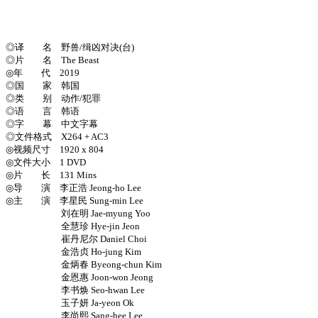
◎译 名 野兽/缉凶对决(台)
◎片 名 The Beast
◎年 代 2019
◎国 家 韩国
◎类 别 动作/犯罪
◎语 言 韩语
◎字 幕 中文字幕
◎文件格式 X264 + AC3
◎视频尺寸 1920 x 804
◎文件大小 1 DVD
◎片 长 131 Mins
◎导 演 李正浩 Jeong-ho Lee
◎主 演 李星民 Sung-min Lee
刘在明 Jae-myung Yoo
全慧珍 Hye-jin Jeon
崔丹尼尔 Daniel Choi
金浩贞 Ho-jung Kim
金炳春 Byeong-chun Kim
金恩惠 Joon-won Jeong
李书焕 Seo-hwan Lee
玉子妍 Ja-yeon Ok
李尚熙 Sang-hee Lee