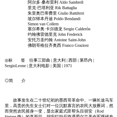
阿尔多·桑布雷利 Aldo Sambrell
里克·巴塔利亚 Rik Battaglia
朱里奥巴蒂费里 Giulio Battiferri
坡尔铎本丹迪 Poldo Bendandi
Simon van Collem
塞尔希奥·卡尔德龙 Sergio Calderón
约翰佛雷德里克 John Frederick
安托万圣约翰 Antoine Saint-John
佛朗哥格拉齐奥西 Franco Graziosi
◎标 签 往事三部曲 | 意大利 | 西部 | 莱昂内 |
SergioLeone | 意大利电影 | 美国 | 1971
◎简 介
故事发生在二十世纪初的墨西哥革命中。一辆长途马车
里，高贵的先生女士们对一位沉默寡言的农民大放厥词，然
而突然农民摇身一变，显出家庭式匪帮头目胡安（Rod
Steiger 饰）的真面目。胡安打劫后路遇爱尔兰革命军爆破专