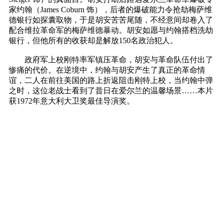
家约翰（James Coburn 饰），后者的爆破能力令抢劫梅萨维
德银行如探囊取物，于是胡安苦苦尾随，不经意间却卷入了
配合维拉革命军的梅萨维德暴动。胡安如愿与约翰搭档洗劫
银行，但他所有的收获却是解放150名政治犯人。
政府军上校刚特率军镇压革命，胡安与革命队伍付出了
惨痛的代价。在逆境中，约翰与胡安产生了真正的革命情
谊，二人在前往美国的路上折返阻击刚特上校，当约翰中弹
之时，这位老战士看到了昔日在爱尔兰的温馨场景……本片
获1972年意大利大卫奖最佳导演奖。