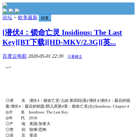
论坛
>
欧美最新
回复
[潜伏4：锁命亡灵 Insidious: The Last
Key][BT下载][HD-MKV/2.3G][英...
百度云电影
2020-05-01 22:39
只看楼主
-->
◎译 名 潜伏4：锁命亡灵/儿凶 第四回(港)/潜伏4/潜伏4：最后的线
索/潜伏4：最后的钥匙/阴儿房第4章：锁命亡灵(台)/Insidious: Chapter 4
◎片 名 Insidious: The Last Key
◎年 代 2018
◎产 地 美国/加拿大
◎类 别 惊悚/恐怖
◎语 言 英语