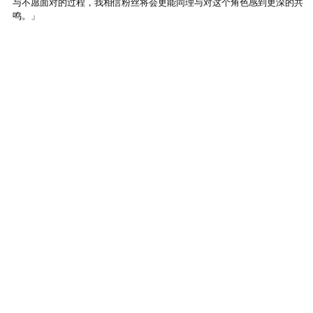
与不愿面对的过程，我相信粉丝将会更能同理与对这个角色感到更深的共
鸣。」