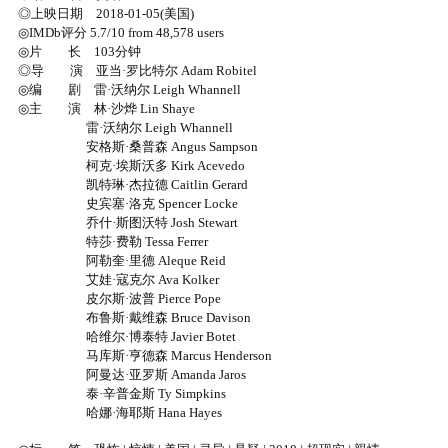
◎上映日期 2018-01-05(美国)
◎IMDb评分 5.7/10 from 48,578 users
◎片 长 103分钟
◎导 演 亚当·罗比特尔 Adam Robitel
◎编 剧 雷·沃纳尔 Leigh Whannell
◎主 演 林·沙烨 Lin Shaye
雷·沃纳尔 Leigh Whannell
安格斯·桑普森 Angus Sampson
柯克·埃斯沃多 Kirk Acevedo
凯特琳·杰拉德 Caitlin Gerard
史宾塞·洛克 Spencer Locke
乔什·斯图沃特 Josh Stewart
特莎·费勒 Tessa Ferrer
阿勒奎·里德 Aleque Reid
艾娃·寇克尔 Ava Kolker
皮尔斯·波普 Pierce Pope
布鲁斯·戴维森 Bruce Davison
哈维尔·博泰特 Javier Botet
马库斯·亨德森 Marcus Henderson
阿曼达·亚罗斯 Amanda Jaros
泰·辛普金斯 Ty Simpkins
哈娜·海耶斯 Hana Hayes