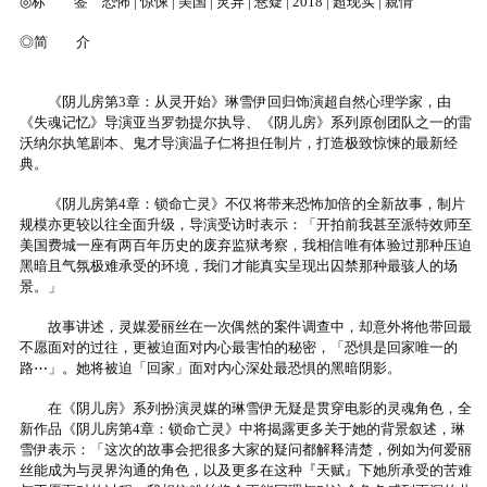
◎标 签 恐怖 | 惊悚 | 美国 | 灵异 | 悬疑 | 2018 | 超现实 | 親情
◎简 介
《阴儿房第3章：从灵开始》琳雪伊回归饰演超自然心理学家，由
《失魂记忆》导演亚当罗勃提尔执导、《阴儿房》系列原创团队之一的雷
沃纳尔执笔剧本、鬼才导演温子仁将担任制片，打造极致惊悚的最新经
典。
《阴儿房第4章：锁命亡灵》不仅将带来恐怖加倍的全新故事，制片
规模亦更较以往全面升级，导演受访时表示：「开拍前我甚至派特效师至
美国费城一座有两百年历史的废弃监狱考察，我相信唯有体验过那种压迫
黑暗且气氛极难承受的环境，我们才能真实呈现出囚禁那种最骇人的场
景。」
故事讲述，灵媒爱丽丝在一次偶然的案件调查中，却意外将他带回最
不愿面对的过往，更被迫面对内心最害怕的秘密，「恐惧是回家唯一的
路⋯」。她将被迫「回家」面对内心深处最恐惧的黑暗阴影。
在《阴儿房》系列扮演灵媒的琳雪伊无疑是贯穿电影的灵魂角色，全
新作品《阴儿房第4章：锁命亡灵》中将揭露更多关于她的背景叙述，琳
雪伊表示：「这次的故事会把很多大家的疑问都解释清楚，例如为何爱丽
丝能成为与灵界沟通的角色，以及更多在这种『天赋』下她所承受的苦难