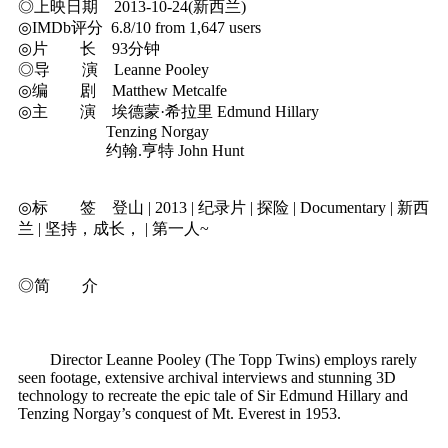
◎上映日期 2013-10-24(新西兰)
◎IMDb评分 6.8/10 from 1,647 users
◎片 长 93分钟
◎导 演 Leanne Pooley
◎编 剧 Matthew Metcalfe
◎主 演 埃德蒙·希拉里 Edmund Hillary
Tenzing Norgay
约翰.亨特 John Hunt
◎标 签 登山 | 2013 | 纪录片 | 探险 | Documentary | 新西
兰 | 坚持，成长， | 第一人~
◎简 介
Director Leanne Pooley (The Topp Twins) employs rarely
seen footage, extensive archival interviews and stunning 3D
technology to recreate the epic tale of Sir Edmund Hillary and
Tenzing Norgay’s conquest of Mt. Everest in 1953.