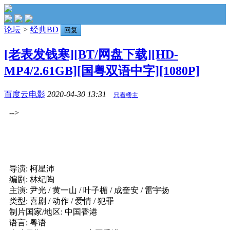
论坛
>
经典BD
回复
[老表发钱寒][BT/网盘下载][HD-
MP4/2.61GB][国粤双语中字][1080P]
百度云电影
2020-04-30 13:31
只看楼主
-->
导演: 柯星沛
编剧: 林纪陶
主演: 尹光 / 黄一山 / 叶子楣 / 成奎安 / 雷宇扬
类型: 喜剧 / 动作 / 爱情 / 犯罪
制片国家/地区: 中国香港
语言: 粤语