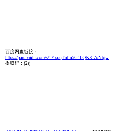
百度网盘链接：
https://pan.baidu.com/s/1YxpqTnfm5G1bQK3J7oNbjw
提取码：j2sj