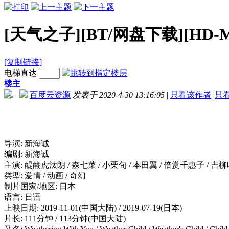
[天气之子][BT/网盘下载][HD-MP
[复制链接]
电梯直达
楼主
百度云资源
发表于 2020-4-30 13:16:05
|
只看该作者
|
只
-->
导演: 新海诚
编剧: 新海诚
主演: 醍醐虎汰朗 / 森七菜 / 小栗旬 / 本田翼 / 倍赏千惠子 / 吉柳
类型: 爱情 / 动画 / 奇幻
制片国家/地区: 日本
语言: 日语
上映日期: 2019-11-01(中国大陆) / 2019-07-19(日本)
片长: 111分钟 / 113分钟(中国大陆)