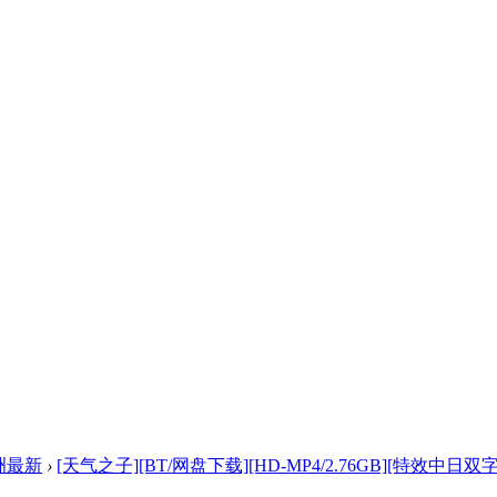
洲最新
›
[天气之子][BT/网盘下载][HD-MP4/2.76GB][特效中日双字] 