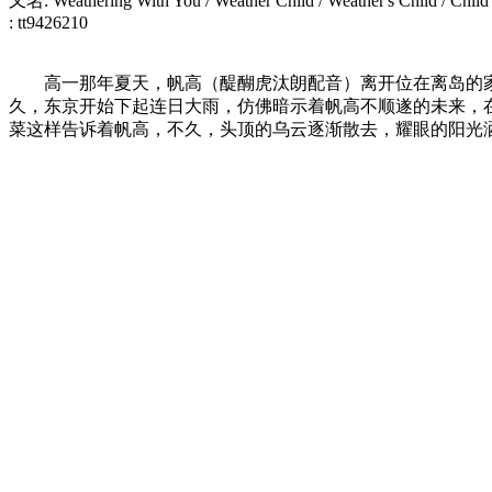
又名: Weathering With You / Weather Child / Weather's Child / Child
: tt9426210
高一那年夏天，帆高（醍醐虎汰朗配音）离开位在离岛的家
久，东京开始下起连日大雨，仿佛暗示着帆高不顺遂的未来，
菜这样告诉着帆高，不久，头顶的乌云逐渐散去，耀眼的阳光