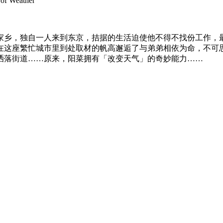
 of Weather
乡，独自一人来到东京，拮据的生活迫使他不得不找份工作，最
在这座繁忙城市里到处取材的帆高邂逅了与弟弟相依为命，不可
洒落街道……原来，阳菜拥有「改变天气」的奇妙能力……