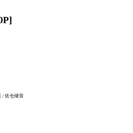
P]
菜 / 佐仓绫音