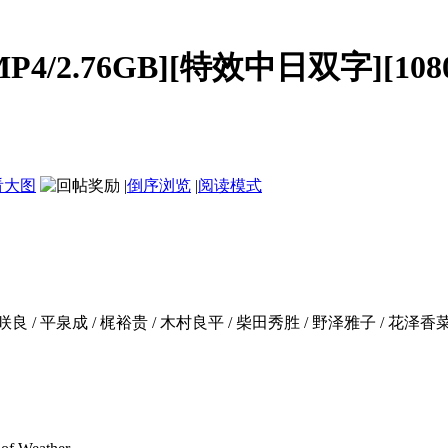
4/2.76GB][特效中日双字][1080
看大图
|
倒序浏览
|
阅读模式
咲良 / 平泉成 / 梶裕贵 / 木村良平 / 柴田秀胜 / 野泽雅子 / 花泽香