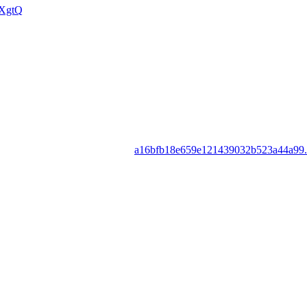
MXgtQ
a16bfb18e659e121439032b523a44a99.t