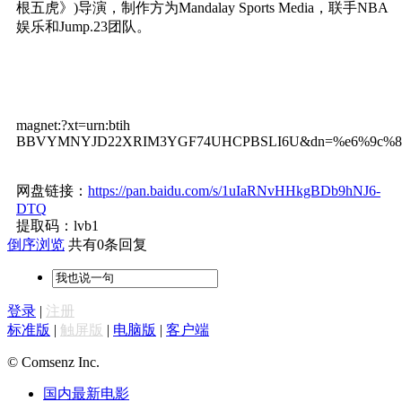
根五虎》)导演，制作方为Mandalay Sports Media，联手NBA
娱乐和Jump.23团队。
magnet:?xt=urn:btih
BBVYMNYJD22XRIM3YGF74UHCPBSLI6U&dn=%e6%9c%80%e5%90%
网盘链接：
https://pan.baidu.com/s/1uIaRNvHHkgBDb9hNJ6-
DTQ
提取码：lvb1
倒序浏览
共有0条回复
登录
|
注册
标准版
|
触屏版
|
电脑版
|
客户端
© Comsenz Inc.
国内最新电影