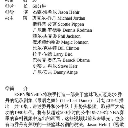
◎集 数 10
◎片 长 60分钟
◎导 演 杰森·海希尔 Jason Hehir
◎主 演 迈克尔·乔丹 Michael Jordan
斯科蒂·皮蓬 Scottie Pippen
丹尼斯·罗德曼 Dennis Rodman
菲尔·杰克逊 Phil Jackson
魔术师约翰逊 Magic Johnson
比尔·克林顿 Bill Clinton
拉里·伯德 Larry Bird
巴拉克·奥巴马 Barack Obama
史蒂夫·科尔 Steve Kerr
丹尼·安吉 Danny Ainge
◎简 介
ESPN和Netflix将联手打造一部关于篮球飞人迈克尔·乔
丹的纪录剧集《最后之舞》(The Last Dance)，计划2019年播
出，共10集，讲述乔丹和公牛队上升势头极猛、取得巨大成
功的1990年代。将有从超过500小时的公牛1997-98年NBA赛
季的资料视频中选出的画面，这些视频以前从未曝光，也会
有与乔丹有关联的一些篮球名宿的说法。Jason Hehir(《密歇