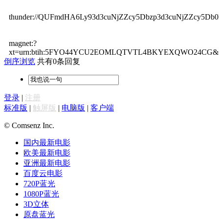
thunder://QUFmdHA6Ly93d3cuNjZZcy5Dbzp3d3cuNjZZcy
magnet:?
xt=urn:btih:5FYO44YCU2EOMLQTVTL4BKYEXQWO24CG&dn=TQ%
倒序浏览
共有0条回复
登录
|
注册
标准版
|
触屏版
|
电脑版
|
客户端
© Comsenz Inc.
国内最新电影
欧美最新电影
亚洲最新电影
百度云电影
720P蓝光
1080P蓝光
3D立体
原盘蓝光