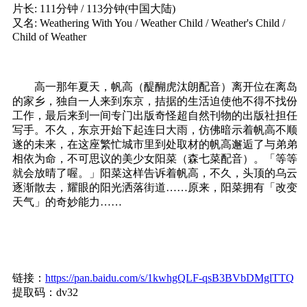
片长: 111分钟 / 113分钟(中国大陆)
又名: Weathering With You / Weather Child / Weather's Child /
Child of Weather
高一那年夏天，帆高（醍醐虎汰朗配音）离开位在离岛
的家乡，独自一人来到东京，拮据的生活迫使他不得不找份
工作，最后来到一间专门出版奇怪超自然刊物的出版社担任
写手。不久，东京开始下起连日大雨，仿佛暗示着帆高不顺
遂的未来，在这座繁忙城市里到处取材的帆高邂逅了与弟弟
相依为命，不可思议的美少女阳菜（森七菜配音）。「等等
就会放晴了喔。」阳菜这样告诉着帆高，不久，头顶的乌云
逐渐散去，耀眼的阳光洒落街道……原来，阳菜拥有「改变
天气」的奇妙能力……
链接：
https://pan.baidu.com/s/1kwhgQLF-qsB3BVbDMglTTQ
提取码：dv32