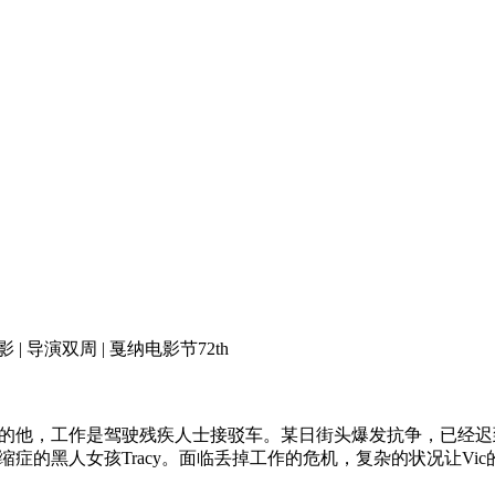
影 | 导演双周 | 戛纳电影节72th
的他，工作是驾驶残疾人士接驳车。某日街头爆发抗争，已经迟到
症的黑人女孩Tracy。面临丢掉工作的危机，复杂的状况让Vi