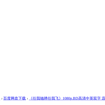
盘
›
百度网盘下载
›
《任我驰骋任我飞》1080p.BD高清中英双字 迅雷