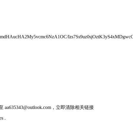
b0BmdHAucHA2My5vcmc6NzA1OC/Izs7Ss9uz0sjOztK3yS4xMDg
件至
aa635343@outlook.com
，立即清除相关链接
s .