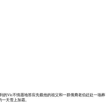
的Vic不情愿地答应先载他的祖父和一群俄裔老伯赶赴一场葬
c的一天雪上加霜。