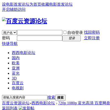
设电影首发论坛为首页
收藏电影首发论坛
开启辅助访问
找回密码
自动登录
密码
立即注册
登录
快捷导航
西西电影论坛
国内
欧美
亚洲
蓝光
3D
百度云
电视剧
搜索
搜索
百度云资源论坛
»
西西电影论坛
›
720p 1080p 蓝光高清 百度网
返回列表