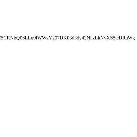
wcC5CRNbQ06LLq9fWWzY207DK03d3dy42NllzLkNvXS5tcDRaWg