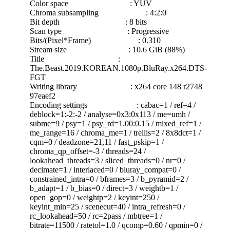
Color space : YUV
Chroma subsampling : 4:2:0
Bit depth : 8 bits
Scan type : Progressive
Bits/(Pixel*Frame) : 0.310
Stream size : 10.6 GiB (88%)
Title :
The.Beast.2019.KOREAN.1080p.BluRay.x264.DTS-
FGT
Writing library : x264 core 148 r2748
97eaef2
Encoding settings : cabac=1 / ref=4 /
deblock=1:-2:-2 / analyse=0x3:0x113 / me=umh /
subme=9 / psy=1 / psy_rd=1.00:0.15 / mixed_ref=1 /
me_range=16 / chroma_me=1 / trellis=2 / 8x8dct=1 /
cqm=0 / deadzone=21,11 / fast_pskip=1 /
chroma_qp_offset=-3 / threads=24 /
lookahead_threads=3 / sliced_threads=0 / nr=0 /
decimate=1 / interlaced=0 / bluray_compat=0 /
constrained_intra=0 / bframes=3 / b_pyramid=2 /
b_adapt=1 / b_bias=0 / direct=3 / weightb=1 /
open_gop=0 / weightp=2 / keyint=250 /
keyint_min=25 / scenecut=40 / intra_refresh=0 /
rc_lookahead=50 / rc=2pass / mbtree=1 /
bitrate=11500 / ratetol=1.0 / qcomp=0.60 / qpmin=0 /