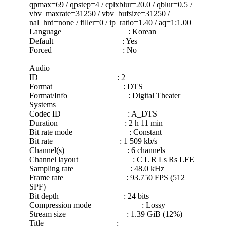
qpmax=69 / qpstep=4 / cplxblur=20.0 / qblur=0.5 /
vbv_maxrate=31250 / vbv_bufsize=31250 /
nal_hrd=none / filler=0 / ip_ratio=1.40 / aq=1:1.00
Language : Korean
Default : Yes
Forced : No
Audio
ID : 2
Format : DTS
Format/Info : Digital Theater
Systems
Codec ID : A_DTS
Duration : 2 h 11 min
Bit rate mode : Constant
Bit rate : 1 509 kb/s
Channel(s) : 6 channels
Channel layout : C L R Ls Rs LFE
Sampling rate : 48.0 kHz
Frame rate : 93.750 FPS (512
SPF)
Bit depth : 24 bits
Compression mode : Lossy
Stream size : 1.39 GiB (12%)
Title :