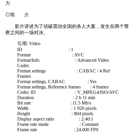
力
◎简 介
影片讲述为了侦破震动全国的杀人大案，发生在两个警
察之间的一场对决。
引用: Video
ID : 1
Format : AVC
Format/Info : Advanced Video
Codec
Format settings : CABAC / 4 Ref
Frames
Format settings, CABAC : Yes
Format settings, Reference frames : 4 frames
Codec ID : V_MPEG4/ISO/AVC
Duration : 2 h 11 min
Bit rate : 11.5 Mb/s
Width : 1 920 pixels
Height : 804 pixels
Display aspect ratio : 2.40:1
Frame rate mode : Constant
Frame rate : 24.000 FPS