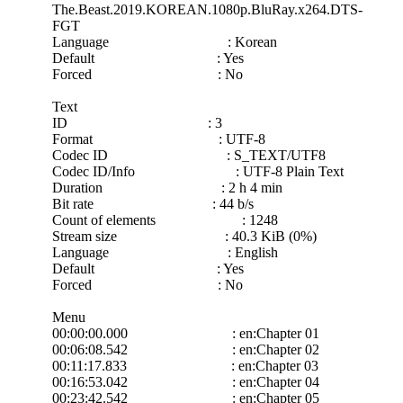
The.Beast.2019.KOREAN.1080p.BluRay.x264.DTS-
FGT
Language : Korean
Default : Yes
Forced : No
Text
ID : 3
Format : UTF-8
Codec ID : S_TEXT/UTF8
Codec ID/Info : UTF-8 Plain Text
Duration : 2 h 4 min
Bit rate : 44 b/s
Count of elements : 1248
Stream size : 40.3 KiB (0%)
Language : English
Default : Yes
Forced : No
Menu
00:00:00.000 : en:Chapter 01
00:06:08.542 : en:Chapter 02
00:11:17.833 : en:Chapter 03
00:16:53.042 : en:Chapter 04
00:23:42.542 : en:Chapter 05