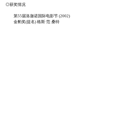
◎获奖情况
第55届洛迦诺国际电影节 (2002)
金豹奖(提名) 格斯·范·桑特