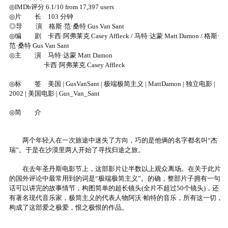
◎IMDb评分 6.1/10 from 17,397 users
◎片 长 103 分钟
◎导 演 格斯·范·桑特 Gus Van Sant
◎编 剧 卡西·阿弗莱克 Casey Affleck / 马特·达蒙 Matt Damon / 格斯·
范·桑特 Gus Van Sant
◎主 演 马特·达蒙 Matt Damon
卡西·阿弗莱克 Casey Affleck
◎标 签 美国 | GusVanSant | 极端极简主义 | MattDamon | 独立电影 |
2002 | 美国电影 | Gus_Van_Sant
◎简 介
两个年轻人在一次旅途中迷失了方向，巧的是他俩的名字都名叫“杰
瑞”。于是在沙漠里两人开始了寻找归途之旅。
在去年圣丹斯电影节上，这部影片让半数以上观众离场。在关于此片
的国外评论中最常用到的词是“极端极简主义”。的确，整部片子拥有一句
话可以讲完的故事情节，构图简单的超长镜头(全片不超过50个镜头)，还
有著名现代音乐家，极简主义的代表人物阿沃·帕特的音乐，所有这一切，
构成了这部爱之极爱，恨之极恨的作品。