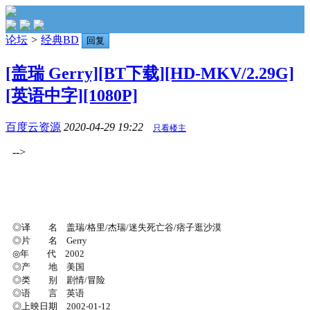
论坛
>
经典BD
回复
[盖瑞 Gerry][BT下载][HD-MKV/2.29G]
[英语中字][1080P]
百度云资源
2020-04-29 19:22
只看楼主
-->
◎译 名 盖瑞/格里/杰瑞/迷失死亡谷/痞子逛沙漠
◎片 名 Gerry
◎年 代 2002
◎产 地 美国
◎类 别 剧情/冒险
◎语 言 英语
◎上映日期 2002-01-12