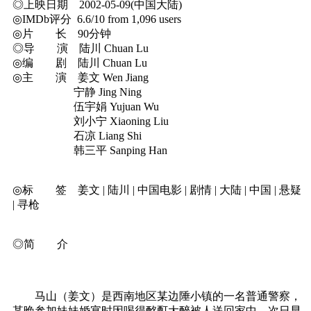
◎上映日期 2002-05-09(中国大陆)
◎IMDb评分 6.6/10 from 1,096 users
◎片 长 90分钟
◎导 演 陆川 Chuan Lu
◎编 剧 陆川 Chuan Lu
◎主 演 姜文 Wen Jiang
宁静 Jing Ning
伍宇娟 Yujuan Wu
刘小宁 Xiaoning Liu
石凉 Liang Shi
韩三平 Sanping Han
◎标 签 姜文 | 陆川 | 中国电影 | 剧情 | 大陆 | 中国 | 悬疑
| 寻枪
◎简 介
马山（姜文）是西南地区某边陲小镇的一名普通警察，
某晚参加妹妹婚宴时因喝得酩酊大醉被人送回家中，次日早