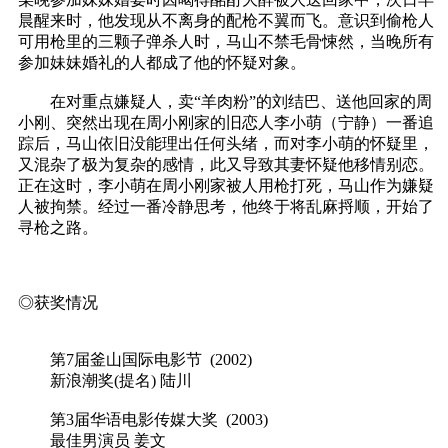
晨醒来时，他发现从不离身的配枪不翼而飞。意识到偷枪人
可用枪里的三颗子弹杀人时，马山不禁毛骨悚然，当晚所有
参加妹妹婚礼的人都成了他的怀疑对象。
在对重点嫌疑人，卖“羊肉粉”的刘结巴、送他回家的周
小刚、突然出现在周小刚家的旧恋人李小萌（宁静）一番追
踪后，马山依旧没能理出任何头绪，而对李小萌的怀疑里，
又混杂了极为复杂的感情，此又导致其妻怀疑他移情别恋。
正在这时，李小萌在周小刚家被人用枪打死，马山作为嫌疑
人被拘禁。经过一番冷静思考，他终于将乱麻捋顺，开始了
寻枪之路。
◎获奖情况
第7届釜山国际电影节 (2002)
新浪潮奖(提名) 陆川
第3届华语电影传媒大奖 (2003)
最佳男演员 姜文