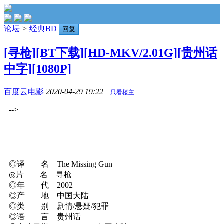
论坛
>
经典BD
回复
[寻枪][BT下载][HD-MKV/2.01G][贵州话
中字][1080P]
百度云电影
2020-04-29 19:22
只看楼主
-->
◎译 名 The Missing Gun
◎片 名 寻枪
◎年 代 2002
◎产 地 中国大陆
◎类 别 剧情/悬疑/犯罪
◎语 言 贵州话