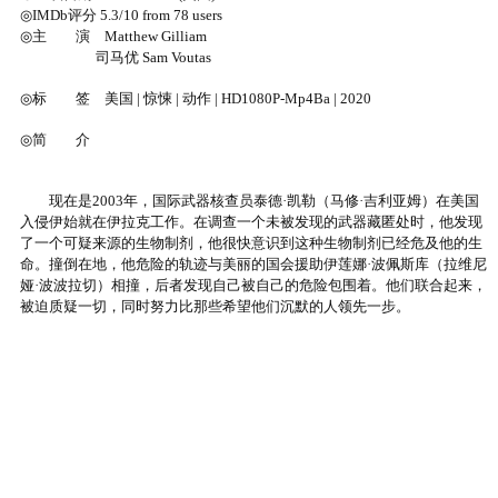
◎IMDb评分 5.3/10 from 78 users
◎主 演 Matthew Gilliam
司马优 Sam Voutas
◎标 签 美国 | 惊悚 | 动作 | HD1080P-Mp4Ba | 2020
◎简 介
现在是2003年，国际武器核查员泰德·凯勒（马修·吉利亚姆）在美国
入侵伊始就在伊拉克工作。在调查一个未被发现的武器藏匿处时，他发现
了一个可疑来源的生物制剂，他很快意识到这种生物制剂已经危及他的生
命。撞倒在地，他危险的轨迹与美丽的国会援助伊莲娜·波佩斯库（拉维尼
娅·波波拉切）相撞，后者发现自己被自己的危险包围着。他们联合起来，
被迫质疑一切，同时努力比那些希望他们沉默的人领先一步。