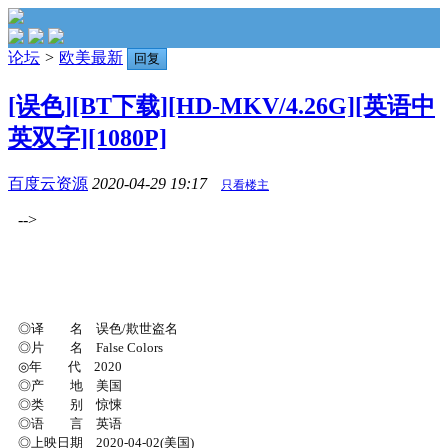
论坛
>
欧美最新
回复
[误色][BT下载][HD-MKV/4.26G][英语中
英双字][1080P]
百度云资源
2020-04-29 19:17
只看楼主
-->
◎译 名 误色/欺世盗名
◎片 名 False Colors
◎年 代 2020
◎产 地 美国
◎类 别 惊悚
◎语 言 英语
◎上映日期 2020-04-02(美国)