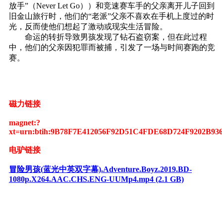
放手”（Never Let Go））和竞速赛车手的父亲离开儿子回到
旧金山旅行时，他们的“老派”父亲不喜欢在手机上度过的时
光，反而使他们想起了激动或现实生活冒险。
命运的转折导致男孩发现了钻石盗窃案，但在此过程
中，他们的父亲因犯罪而被捕，引发了一场与时间赛跑的竞
赛。
磁力链接
magnet:?
xt=urn:btih:9B78F7E412056F92D51C4FDE68D724F9202B93
电驴链接
冒险男孩(蓝光中英双字幕).Adventure.Boyz.2019.BD-
1080p.X264.AAC.CHS.ENG-UUMp4.mp4 (2.1 GB)