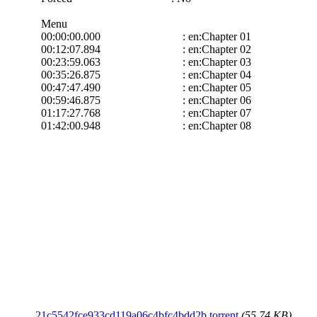
Menu
00:00:00.000 : en:Chapter 01
00:12:07.894 : en:Chapter 02
00:23:59.063 : en:Chapter 03
00:35:26.875 : en:Chapter 04
00:47:47.490 : en:Chapter 05
00:59:46.875 : en:Chapter 06
01:17:27.768 : en:Chapter 07
01:42:00.948 : en:Chapter 08
21c5542fce933cd119a06c4bfc4bdd2b.torrent
(55.74 KB)