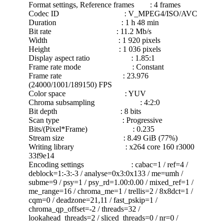
Format settings, Reference frames : 4 frames
Codec ID : V_MPEG4/ISO/AVC
Duration : 1 h 48 min
Bit rate : 11.2 Mb/s
Width : 1 920 pixels
Height : 1 036 pixels
Display aspect ratio : 1.85:1
Frame rate mode : Constant
Frame rate : 23.976
(24000/1001/189150) FPS
Color space : YUV
Chroma subsampling : 4:2:0
Bit depth : 8 bits
Scan type : Progressive
Bits/(Pixel*Frame) : 0.235
Stream size : 8.49 GiB (77%)
Writing library : x264 core 160 r3000
33f9e14
Encoding settings : cabac=1 / ref=4 /
deblock=1:-3:-3 / analyse=0x3:0x133 / me=umh /
subme=9 / psy=1 / psy_rd=1.00:0.00 / mixed_ref=1 /
me_range=16 / chroma_me=1 / trellis=2 / 8x8dct=1 /
cqm=0 / deadzone=21,11 / fast_pskip=1 /
chroma_qp_offset=-2 / threads=32 /
lookahead_threads=2 / sliced_threads=0 / nr=0 /