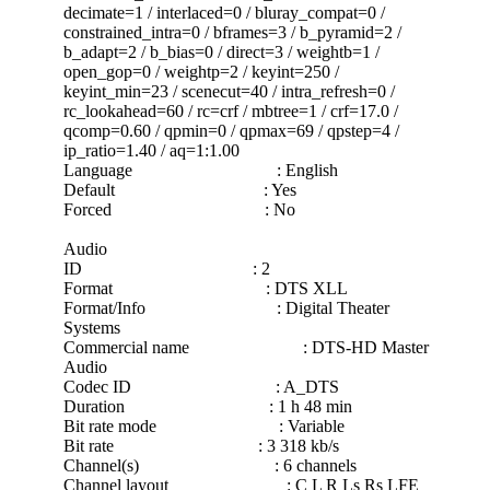
decimate=1 / interlaced=0 / bluray_compat=0 /
constrained_intra=0 / bframes=3 / b_pyramid=2 /
b_adapt=2 / b_bias=0 / direct=3 / weightb=1 /
open_gop=0 / weightp=2 / keyint=250 /
keyint_min=23 / scenecut=40 / intra_refresh=0 /
rc_lookahead=60 / rc=crf / mbtree=1 / crf=17.0 /
qcomp=0.60 / qpmin=0 / qpmax=69 / qpstep=4 /
ip_ratio=1.40 / aq=1:1.00
Language : English
Default : Yes
Forced : No
Audio
ID : 2
Format : DTS XLL
Format/Info : Digital Theater
Systems
Commercial name : DTS-HD Master
Audio
Codec ID : A_DTS
Duration : 1 h 48 min
Bit rate mode : Variable
Bit rate : 3 318 kb/s
Channel(s) : 6 channels
Channel layout : C L R Ls Rs LFE