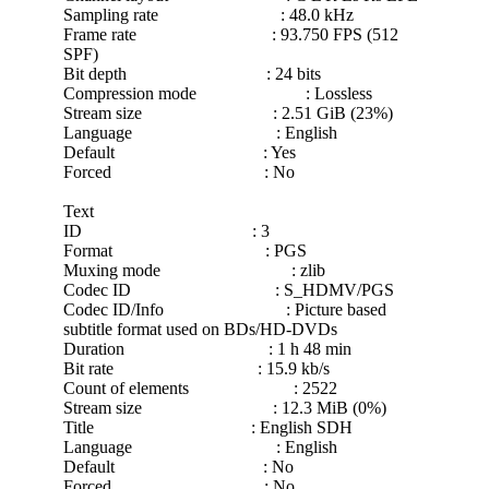
Sampling rate : 48.0 kHz
Frame rate : 93.750 FPS (512
SPF)
Bit depth : 24 bits
Compression mode : Lossless
Stream size : 2.51 GiB (23%)
Language : English
Default : Yes
Forced : No
Text
ID : 3
Format : PGS
Muxing mode : zlib
Codec ID : S_HDMV/PGS
Codec ID/Info : Picture based
subtitle format used on BDs/HD-DVDs
Duration : 1 h 48 min
Bit rate : 15.9 kb/s
Count of elements : 2522
Stream size : 12.3 MiB (0%)
Title : English SDH
Language : English
Default : No
Forced : No