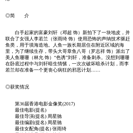
◎简 介
白手起家的富豪刘轩（邓超 饰）新拍下了一块地皮，并
联合了女强人李若兰（张雨绮 饰）使用恐怖的声纳技术驱赶
鱼类，用于填海造地。人鱼一族长期居住在附近区域的海
里，为了继续生存，带头大哥章鱼八哥（罗志祥 饰）派出了
美人鱼珊珊（林允 饰）“色诱”刘轩，准备刺杀。没想到珊珊
在卧底过程中与刘轩暗生情愫，一次次破坏暗杀计划，而李
若兰却在准备一个更丧心病狂的邪恶计划……
◎获奖情况
第36届香港电影金像奖(2017)
最佳电影(提名)
最佳导演(提名) 周星驰
最佳编剧(提名) 周星驰
最佳女配角(提名) 张雨绮