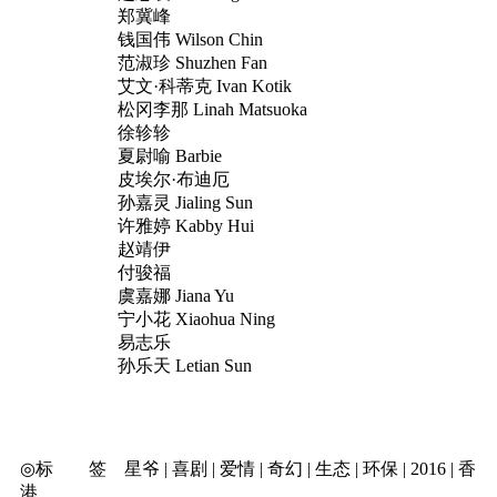
郑冀峰
钱国伟 Wilson Chin
范淑珍 Shuzhen Fan
艾文·科蒂克 Ivan Kotik
松冈李那 Linah Matsuoka
徐轸轸
夏尉喻 Barbie
皮埃尔·布迪厄
孙嘉灵 Jialing Sun
许雅婷 Kabby Hui
赵靖伊
付骏福
虞嘉娜 Jiana Yu
宁小花 Xiaohua Ning
易志乐
孙乐天 Letian Sun
◎标 签 星爷 | 喜剧 | 爱情 | 奇幻 | 生态 | 环保 | 2016 | 香
港