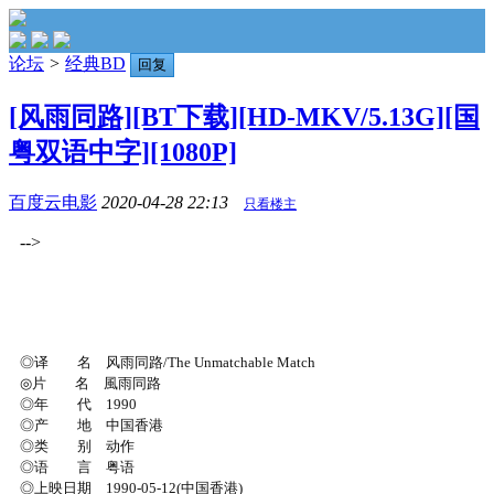
论坛
>
经典BD
回复
[风雨同路][BT下载][HD-MKV/5.13G][国
粤双语中字][1080P]
百度云电影
2020-04-28 22:13
只看楼主
-->
◎译 名 风雨同路/The Unmatchable Match
◎片 名 風雨同路
◎年 代 1990
◎产 地 中国香港
◎类 别 动作
◎语 言 粤语
◎上映日期 1990-05-12(中国香港)