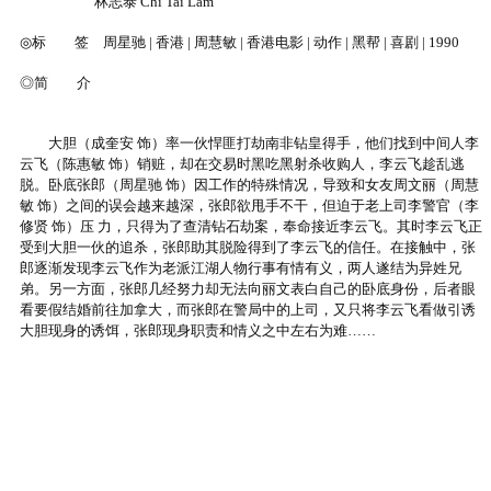
林志泰 Chi Tai Lam
◎标 签 周星驰 | 香港 | 周慧敏 | 香港电影 | 动作 | 黑帮 | 喜剧 | 1990
◎简 介
大胆（成奎安 饰）率一伙悍匪打劫南非钻皇得手，他们找到中间人李
云飞（陈惠敏 饰）销赃，却在交易时黑吃黑射杀收购人，李云飞趁乱逃
脱。卧底张郎（周星驰 饰）因工作的特殊情况，导致和女友周文丽（周慧
敏 饰）之间的误会越来越深，张郎欲甩手不干，但迫于老上司李警官（李
修贤 饰）压 力，只得为了查清钻石劫案，奉命接近李云飞。其时李云飞正
受到大胆一伙的追杀，张郎助其脱险得到了李云飞的信任。在接触中，张
郎逐渐发现李云飞作为老派江湖人物行事有情有义，两人遂结为异姓兄
弟。另一方面，张郎几经努力却无法向丽文表白自己的卧底身份，后者眼
看要假结婚前往加拿大，而张郎在警局中的上司，又只将李云飞看做引诱
大胆现身的诱饵，张郎现身职责和情义之中左右为难……