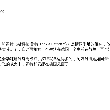
02
 饰）和罗特（斯科拉·鲁特 Thekla Reuten 饰）是情同手
姨丈带走了，自此两姐妹一个生活在德国一个生活在荷兰，再也
会动辄遭到辱骂殴打。罗特就幸运得多的，阿姨对待她如同亲生
纷飞的战火中，罗特和安娜在德国见面了。