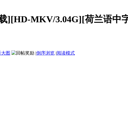
下载][HD-MKV/3.04G][荷兰语中字]
看大图
|
倒序浏览
|
阅读模式