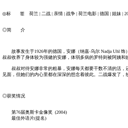
◎标 签 荷兰 | 二战 | 亲情 | 战争 | 荷兰电影 | 德国 | 姐妹 | 20
◎简 介
故事发生于1926年的德国，安娜（纳嘉·乌尔 Nadja Uhl
叔叔收养了身体较为强健的安娜，体弱多病的罗特则被阿姨和
叔叔对待安娜非常的粗暴，安娜每天都要干数不清的活，还
见面，但她们的内心里都在深深的想念着彼此。二战爆发了，
◎获奖情况
第76届奥斯卡金像奖 (2004)
最佳外语片(提名)