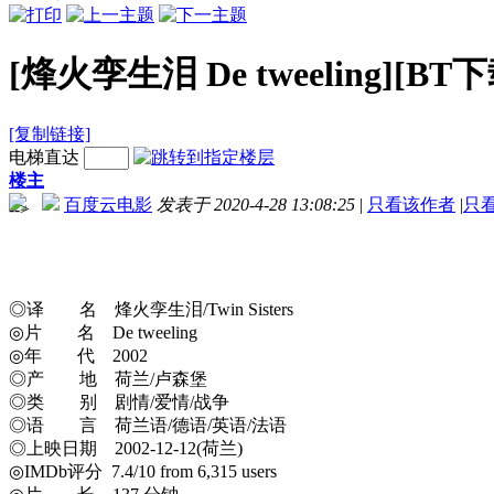
[烽火孪生泪 De tweeling][BT
[复制链接]
电梯直达
楼主
百度云电影
发表于 2020-4-28 13:08:25
|
只看该作者
|
只
-->
◎译 名 烽火孪生泪/Twin Sisters
◎片 名 De tweeling
◎年 代 2002
◎产 地 荷兰/卢森堡
◎类 别 剧情/爱情/战争
◎语 言 荷兰语/德语/英语/法语
◎上映日期 2002-12-12(荷兰)
◎IMDb评分 7.4/10 from 6,315 users