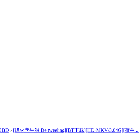
典BD
›
[烽火孪生泪 De tweeling][BT下载][HD-MKV/3.04G][荷兰 ..