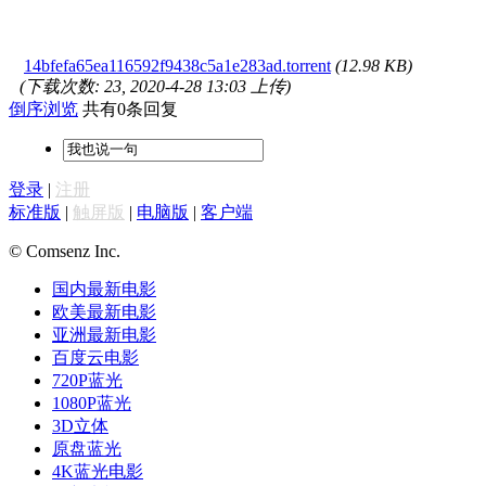
14bfefa65ea116592f9438c5a1e283ad.torrent
(12.98 KB)
(下载次数: 23, 2020-4-28 13:03 上传)
倒序浏览
共有0条回复
登录
|
注册
标准版
|
触屏版
|
电脑版
|
客户端
© Comsenz Inc.
国内最新电影
欧美最新电影
亚洲最新电影
百度云电影
720P蓝光
1080P蓝光
3D立体
原盘蓝光
4K蓝光电影