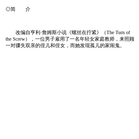
◎简 介
改编自亨利·詹姆斯小说《螺丝在拧紧》（The Turn of
the Screw），一位男子雇用了一名年轻女家庭教师，来照顾
一对骤失双亲的侄儿和侄女，而她发现孤儿的家闹鬼。