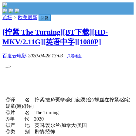
论坛
>
欧美最新
回复
[拧紧 The Turning][BT下载][HD-
MKV/2.11G][英语中字][1080P]
百度云电影
2020-04-28 13:03
只看楼主
-->
◎译 名 拧紧/碧庐冤孽/豪门怨灵(台)/螺丝在拧紧/凶宅
疑童(港)/转向
◎片 名 The Turning
◎年 代 2020
◎产 地 英国/爱尔兰/加拿大/美国
◎类 别 剧情/恐怖