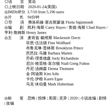
◎语 言 英语
◎上映日期 2020-01-24(美国)
◎IMDb评分 3.7/10 from 5,196 users
◎片 长 94分钟
◎导 演 弗洛莉娅·塞吉斯蒙迪 Floria Sigismondi
◎编 剧 凯利·海斯 Carey Hayes / 查德·海斯 Chad Hayes /
亨利·詹姆斯 Henry James
◎主 演 麦肯兹·戴维斯 Mackenzie Davis
菲恩·伍法德 Finn Wolfhard
布鲁克琳·普林斯 Brooklynn Prince
芭芭拉·马滕 Barbara Marten
乔莉·理查德森 Joely Richardson
尼尔·格雷格·富尔顿 Niall Greig Fulton
丹尼·汤姆森 Denna Thomsen
金·阿迪斯 Kim Adis
卡伦·伊根 Karen Egan
马克·休伯曼 Mark Huberman
◎标 签 恐怖 | 惊悚 | 美国 | 灵异 | 2020 | 小说改编 | 剧情
| 改编