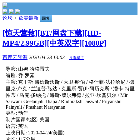
论坛
>
欧美最新
回复
[惊天营救][BT/网盘下载][HD-
MP4/2.99GB][中英双字][1080P]
百度云资源
2020-04-28 13:03
只看楼主
导演: 山姆·哈格雷夫
编剧: 乔·罗素
主演: 克里斯·海姆斯沃斯 / 大卫·哈伯 / 格什菲·法拉哈尼 / 德
里克·卢克 / 兰迪普·弘达 / 克里斯·贾伊·阿历克斯 / 潘卡·特里
帕蒂 / 马克·多纳托 / 海斯·威尔弗德 / 拉亚·坎普贝尔 / Mir
Sarwar / Geetanjali Thapa / Rudhraksh Jaiswal / Priyanshu
Painyuli / Prashant Narayanan
类型: 动作
制片国家/地区: 美国
语言: 英语
上映日期: 2020-04-24(美国)
片长: 117分钟