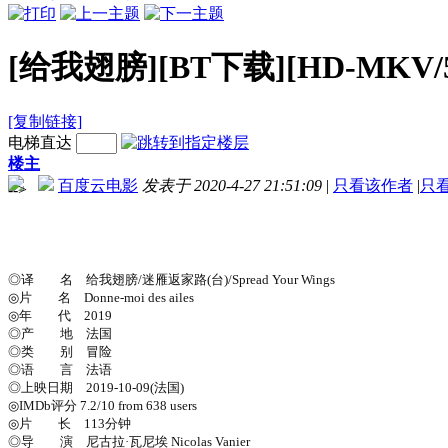
[给我翅膀][BT下载][HD-MKV/5
[复制链接]
电梯直达
楼主
百度云电影
发表于 2020-4-27 21:51:09
|
只看该作者
|
只
-->
◎译 名 给我翅膀/迷雁返家路(台)/Spread Your Wings
◎片 名 Donne-moi des ailes
◎年 代 2019
◎产 地 法国
◎类 别 冒险
◎语 言 法语
◎上映日期 2019-10-09(法国)
◎IMDb评分 7.2/10 from 638 users
◎片 长 113分钟
◎导 演 尼古拉·瓦尼埃 Nicolas Vanier