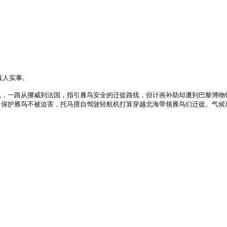
移真人实事。
一路从挪威到法国，指引雁鸟安全的迁徙路线，但计画补助却遭到巴黎博物
了保护雁鸟不被迫害，托马擅自驾驶轻航机打算穿越北海带领雁鸟们迁徙。气候