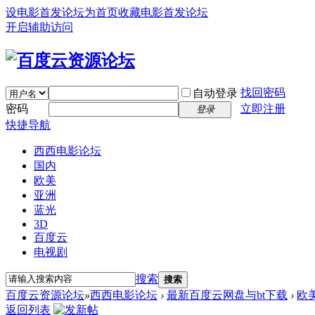
设电影首发论坛为首页
收藏电影首发论坛
开启辅助访问
找回密码
自动登录
密码
立即注册
登录
快捷导航
西西电影论坛
国内
欧美
亚洲
蓝光
3D
百度云
电视剧
搜索
搜索
百度云资源论坛
»
西西电影论坛
›
最新百度云网盘与bt下载
›
欧
返回列表