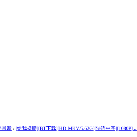
美最新
›
[给我翅膀][BT下载][HD-MKV/5.62G][法语中字][1080P] ..