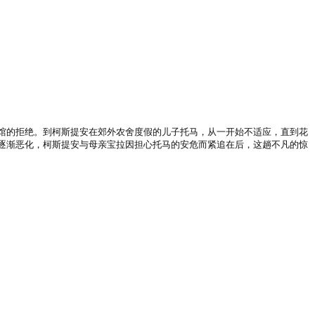
馆的拒绝。到柯斯提安在郊外农舍度假的儿子托马，从一开始不适应，直到花
逐渐恶化，柯斯提安与母亲宝拉因担心托马的安危而紧追在后，这趟不凡的惊