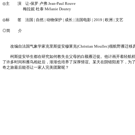
◎主 演 让-保罗·卢弗 Jean-Paul Rouve
梅拉妮·杜泰 Mélanie Doutey
◎标 签 法国 | 自然 | 动物保护 | 成长 | 法国电影 | 2019 | 欧洲 | 文艺
◎简 介
改编自法国气象学家克里斯提安穆莱克(Christian Moullec)领航野雁迁
柯斯提安毕生都在研究如何教失去父母的白额雁迁徙。他计画开着轻航机，
了许多时间和雁鸟相处后，渐渐也培养了深厚情谊。某天在阴错阳差下，为
奇之旅最后能否让一家人完美团聚呢？