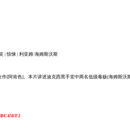
笑 | 惊悚 | 利亚姆·海姆斯沃斯
作[阿肯色]。本片讲述迪克西黑手党中两名低级毒贩(海姆斯沃斯
D3BC45EF2