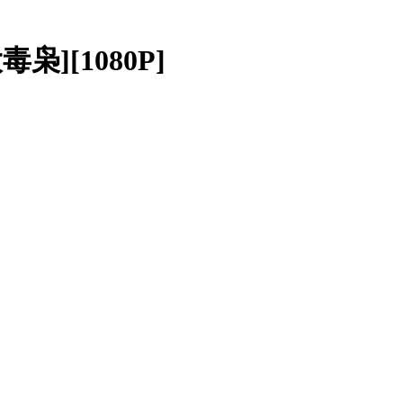
毒枭][1080P]