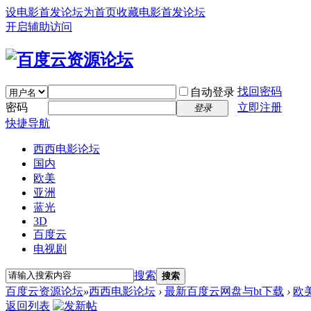
设电影首发论坛为首页
收藏电影首发论坛
开启辅助访问
找回密码
自动登录
密码
立即注册
登录
快捷导航
西西电影论坛
国内
欧美
亚洲
蓝光
3D
百度云
电视剧
搜索
搜索
百度云资源论坛
»
西西电影论坛
›
最新百度云网盘与bt下载
›
欧
返回列表