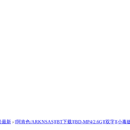
美最新
›
[阿肯色/ARKNSAS][BT下载][BD-MP4/2.6G][双字][小毒贩V