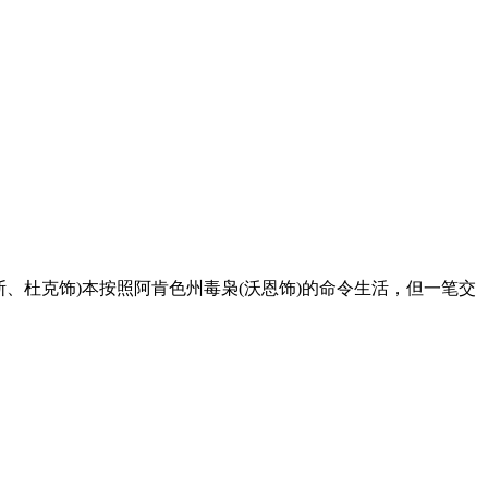
、杜克饰)本按照阿肯色州毒枭(沃恩饰)的命令生活，但一笔交