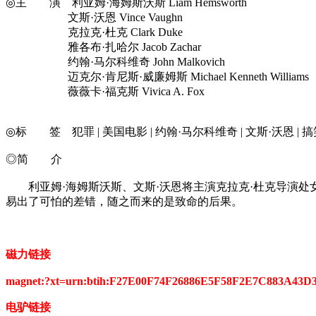
◎主 演 利亚姆·海姆斯沃斯 Liam Hemsworth
文斯·沃恩 Vince Vaughn
克拉克·杜克 Clark Duke
雅各布·扎哈尔 Jacob Zachar
约翰·马尔科维奇 John Malkovich
迈克尔·肯尼斯·威廉姆斯 Michael Kenneth Williams
薇薇卡·福克斯 Vivica A. Fox
◎标 签 犯罪 | 美国电影 | 约翰·马尔科维奇 | 文斯·沃恩 | 搞
◎简 介
利亚姆·海姆斯沃斯、文斯·沃恩将主演克拉克·杜克导演处女
易出了可怕的差错，随之而来的是致命的后果。
磁力链接
magnet:?xt=urn:btih:F27E00F74F26886E5F58F2E7C883A43
电驴链接