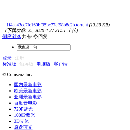
1f4ea43cc7fc160bf95bc77ef98b8c2b.torrent
(13.39 KB)
(下载次数: 25, 2020-4-27 21:51 上传)
倒序浏览
共有0条回复
登录
|
注册
标准版
|
触屏版
|
电脑版
|
客户端
© Comsenz Inc.
国内最新电影
欧美最新电影
亚洲最新电影
百度云电影
720P蓝光
1080P蓝光
3D立体
原盘蓝光