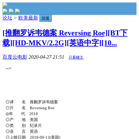
论坛
>
欧美最新
回复
[推翻罗诉韦德案 Reversing Roe][BT下
载][HD-MKV/2.2G][英语中字][10...
百度云电影
2020-04-27 21:51
只看楼主
-->
◎译 名 推翻罗诉韦德案
◎片 名 Reversing Roe
◎年 代 2018
◎产 地 美国
◎类 别 纪录片
◎语 言 英语
◎上映日期 2018-09-13(美国)