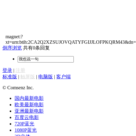
magnet:?
xt=urn:btih:2CA2Q2XZSUJOVQATYFGIJJLOFPKQRM43&dn=%e
倒序浏览
共有0条回复
登录
|
注册
标准版
|
触屏版
|
电脑版
|
客户端
© Comsenz Inc.
国内最新电影
欧美最新电影
亚洲最新电影
百度云电影
720P蓝光
1080P蓝光