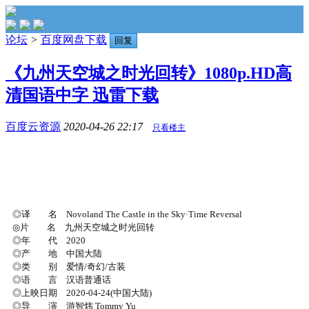
论坛
>
百度网盘下载
回复
《九州天空城之时光回转》1080p.HD高
清国语中字 迅雷下载
百度云资源
2020-04-26 22:17
只看楼主
◎译 名 Novoland The Castle in the Sky·Time Reversal
◎片 名 九州天空城之时光回转
◎年 代 2020
◎产 地 中国大陆
◎类 别 爱情/奇幻/古装
◎语 言 汉语普通话
◎上映日期 2020-04-24(中国大陆)
◎导 演 游智炜 Tommy Yu