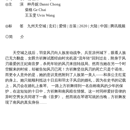
◎主 演 种丹妮 Danni Chong
柴格 Ge Chai
王玉雯 Uvin Wang
◎标 签 九州天空城 | 玄幻 | 爱情 | 古装 | 2020 | 大陆 | 中国 | 腾讯视频
◎简 介
天空城之战后，羽皇风刃向人族发动战争。兵至凉州城下，眼看人族
已无力翻盘，女爵方祈舞试图经由时光机器“流年转”回到过去，附身于风
刃最爱的王妃南音梦，杀死年轻的风刃来扭转战局。然而当她在另一个时
空醒来的时候，却被告知风刃已死！方祈舞坚信风刃的死亡只是个谣传。
而更令人意外的是，她的意识竟然附到了人族第一美人——和亲公主红鸾
的身上。她只能顺利抵达十日后和羽太子风启的婚礼，因为在史书的记载
上，风刃会在婚礼上奏琴。 一路上方祈舞得到一名自称南风的少年的保
护，在这短短的十日中，方祈舞和南风暗生情愫。这一对同样爱好音律的
异时空男女共同谱下一曲《音梦》。然而就在琴谱写就的当晚，方祈舞发
现了南风的真实身份……