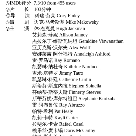
◎IMDb评分 7.3/10 from 455 users
◎片 长 103分钟
◎导 演 科瑞·芬莱 Cory Finley
◎编 剧 迈克·马考斯基 Mike Makowsky
◎主 演 休·杰克曼 Hugh Jackman
艾莉森·珍妮 Allison Janney
杰拉尔丁·维斯瓦纳坦 Geraldine Viswanathan
亚历克斯·沃尔夫 Alex Wolff
安娜莱吉·阿什福特 Annaleigh Ashford
雷·罗马诺 Ray Romano
凯瑟琳·纳杜奇 Kathrine Narducci
吉米·塔特罗 Jimmy Tatro
凯瑟琳·科廷 Catherine Curtin
斯蒂芬·斯皮内拉 Stephen Spinella
芬纳蒂·斯蒂夫斯 Finnerty Steeves
斯蒂芬妮·库尔特祖巴 Stephanie Kurtzuba
雷·阿布鲁佐 Ray Abruzzo
帕特·希利 Pat Healy
凯莉·卡特 Kayli Carter
拉斐尔·卡索 Rafael Casal
桃乐丝·麦卡锡 Doris McCarthy