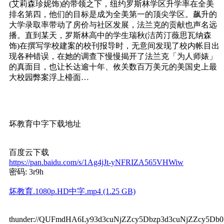
(艾莉森珍妮饰)的带领之下，纽约罗斯林学区升学率在全美
排名第四，他们的目标是成为全美第一的顶尖学区。飙升的
大学录取率带动了房价与社区发展，法兰克的贡献也声名远
播。直到某天，罗斯林高中的学生瑞秋(洁芮汀薇思瓦纳森
饰)在撰写学校建案的校刊报导时，无意间发现了校内帐目出
现各种错误，在她的调查下慢慢揭开了法兰克「为人师婊」
的真面目，也让长达逾十年、攸关数百万美元的美国史上最
大校园弊案浮上檯面…
坏教育中字下载地址
百度云下载
https://pan.baidu.com/s/1Ag4jJt-yNFRIZA565VHWiw
密码: 3r9h
坏教育.1080p.HD中字.mp4 (1.25 GB)
thunder://QUFmdHA6Ly93d3cuNjZZcy5Dbzp3d3cuNjZZc