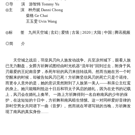
◎导 演 游智炜 Tommy Yu
◎主 演 种丹妮 Danni Chong
柴格 Ge Chai
王玉雯 Uvin Wang
◎标 签 九州天空城 | 玄幻 | 爱情 | 古装 | 2020 | 大陆 | 中国 | 腾讯视频
◎简 介
天空城之战后，羽皇风刃向人族发动战争。兵至凉州城下，眼看人族
已无力翻盘，女爵方祈舞试图经由时光机器“流年转”回到过去，附身于风
刃最爱的王妃南音梦，杀死年轻的风刃来扭转战局。然而当她在另一个时
空醒来的时候，却被告知风刃已死！方祈舞坚信风刃的死亡只是个谣传。
而更令人意外的是，她的意识竟然附到了人族第一美人——和亲公主红鸾
的身上。她只能顺利抵达十日后和羽太子风启的婚礼，因为在史书的记载
上，风刃会在婚礼上奏琴。 一路上方祈舞得到一名自称南风的少年的保
护，在这短短的十日中，方祈舞和南风暗生情愫。这一对同样爱好音律的
异时空男女共同谱下一曲《音梦》。然而就在琴谱写就的当晚，方祈舞发
现了南风的真实身份……