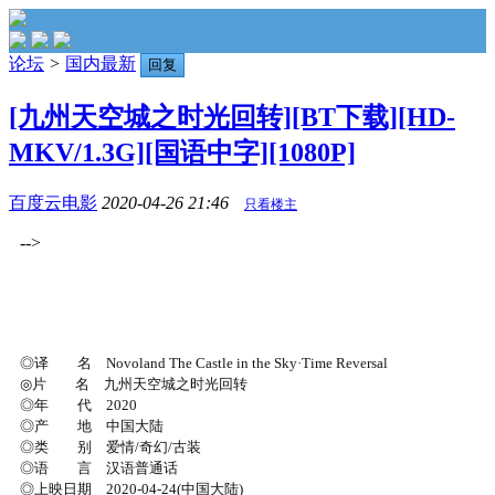
论坛
>
国内最新
回复
[九州天空城之时光回转][BT下载][HD-
MKV/1.3G][国语中字][1080P]
百度云电影
2020-04-26 21:46
只看楼主
-->
◎译 名 Novoland The Castle in the Sky·Time Reversal
◎片 名 九州天空城之时光回转
◎年 代 2020
◎产 地 中国大陆
◎类 别 爱情/奇幻/古装
◎语 言 汉语普通话
◎上映日期 2020-04-24(中国大陆)