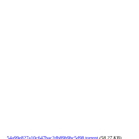
54a99e827a10c647bac2db89b9bc5d98.torrent
(58.27 KB)