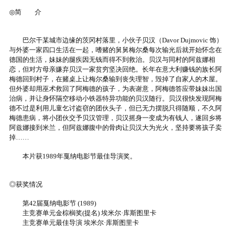
◎简 介
巴尔干某城市边缘的茨冈村落里，小伙子贝汉（Davor Dujmovic 饰）
与外婆一家四口生活在一起，嗜赌的舅舅梅尔桑每次输光后就开始怀念在
德国的生活，妹妹的腿疾因无钱而得不到救治。贝汉与同村的阿兹娜相
恋，但对方母亲嫌弃贝汉一家贫穷坚决回绝。长年在意大利赚钱的族长阿
梅德回到村子，在赌桌上让梅尔桑输到丧失理智，毁掉了自家人的木屋。
但外婆却用巫术救回了阿梅德的孩子，为表谢意，阿梅德答应带妹妹出国
治病，并让身怀隔空移动小铁器特异功能的贝汉随行。贝汉很快发现阿梅
德不过是利用儿童乞讨盗窃的团伙头子，但已无力摆脱只得随顺，不久阿
梅德患病，将小团伙交予贝汉管理，贝汉摇身一变成为有钱人，遂回乡将
阿兹娜接到米兰，但阿兹娜腹中的骨肉让贝汉大为光火，坚持要将孩子卖
掉……
本片获1989年戛纳电影节最佳导演奖。
◎获奖情况
第42届戛纳电影节 (1989)
主竞赛单元金棕榈奖(提名) 埃米尔·库斯图里卡
主竞赛单元最佳导演 埃米尔·库斯图里卡