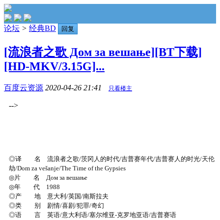
论坛
>
经典BD
回复
[流浪者之歌 Дом за вешање][BT下载]
[HD-MKV/3.15G]...
百度云资源
2020-04-26 21:41
只看楼主
-->
◎译 名 流浪者之歌/茨冈人的时代/吉普赛年代/吉普赛人的时光/天伦
劫/Dom za vešanje/The Time of the Gypsies
◎片 名 Дом за вешање
◎年 代 1988
◎产 地 意大利/英国/南斯拉夫
◎类 别 剧情/喜剧/犯罪/奇幻
◎语 言 英语/意大利语/塞尔维亚-克罗地亚语/吉普赛语