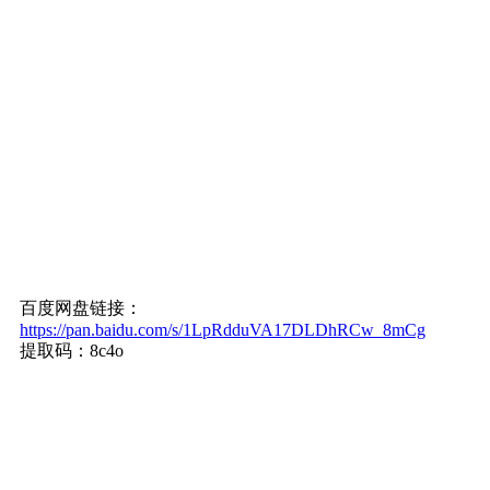
百度网盘链接：
https://pan.baidu.com/s/1LpRdduVA17DLDhRCw_8mCg
提取码：8c4o