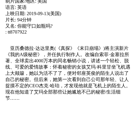
制片国家/地区: 美国
语言: 英语
上映日期: 2019-09-13(美国)
片长: 94分钟
又名: 你能守口如瓶吗?
: tt8707922
亚历桑德拉·达达里奥(《真探》《末日崩塌》)将主演新片
《我的A级秘密》，并任执行制作人。改编自索菲·金塞拉所
著、全球卖出4000万本的同名畅销小说，讲述一个轻松、脱
线、可爱的爱情故事：怀着秘密的女孩艾玛·科里甘坐飞机遇
上大颠簸，她以为活不了了，便对邻座英俊的陌生人说出了
自己的秘密。但后来，她第一次看到自己公司那年轻、让人
捉摸不定的CEO杰克·哈珀，才发现他就是飞机上的陌生人。
现在他知道了艾玛全部那些让她尴尬不已的秘密/生活细
节……