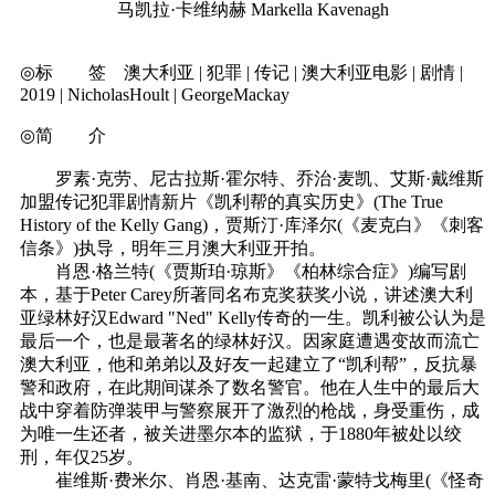
马凯拉·卡维纳赫 Markella Kavenagh
◎标 签 澳大利亚 | 犯罪 | 传记 | 澳大利亚电影 | 剧情 |
2019 | NicholasHoult | GeorgeMackay
◎简 介
罗素·克劳、尼古拉斯·霍尔特、乔治·麦凯、艾斯·戴维斯
加盟传记犯罪剧情新片《凯利帮的真实历史》(The True
History of the Kelly Gang)，贾斯汀·库泽尔(《麦克白》《刺客
信条》)执导，明年三月澳大利亚开拍。
肖恩·格兰特(《贾斯珀·琼斯》《柏林综合症》)编写剧
本，基于Peter Carey所著同名布克奖获奖小说，讲述澳大利
亚绿林好汉Edward "Ned" Kelly传奇的一生。凯利被公认为是
最后一个，也是最著名的绿林好汉。因家庭遭遇变故而流亡
澳大利亚，他和弟弟以及好友一起建立了“凯利帮”，反抗暴
警和政府，在此期间谋杀了数名警官。他在人生中的最后大
战中穿着防弹装甲与警察展开了激烈的枪战，身受重伤，成
为唯一生还者，被关进墨尔本的监狱，于1880年被处以绞
刑，年仅25岁。
崔维斯·费米尔、肖恩·基南、达克雷·蒙特戈梅里(《怪奇