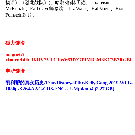
物语》《恐龙战队》)、哈利·格林伍德、Thomasin
McKenzie、Earl Cave等参演，Liz Watts、Hal Vogel、Brad
Feinstein制片。
磁力链接
magnet:?
xt=urn:btih:3XUV3VTCTW663DZ7PIMB3MSKC3B7RGBU
电驴链接
凯利帮的真实历史.True.History.of.the.Kelly.Gang.2019.WEB-
1080p.X264.AAC.CHS.ENG-UUMp4.mp4 (2.27 GB)