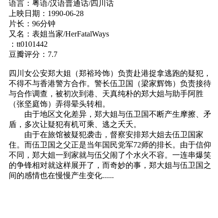
语言：粤语/汉语普通话/四川话
上映日期：1990-06-28
片长：96分钟
又名：表姐当家/HerFatalWays
：tt0101442
豆瓣评分：7.7
四川女公安郑大姐（郑裕玲饰）负责赴港捉拿逃跑的疑犯，
不得不与香港警方合作。警长伍卫国（梁家辉饰）负责接待
与合作调查，被初次到港、天真纯朴的郑大姐与助手阿胜
（张坚庭饰）弄得晕头转相。
由于地区文化差异，郑大姐与伍卫国不断产生摩擦、矛
盾，多次让疑犯有机可乘、逃之夭夭。
由于在旅馆被疑犯袭击，督察安排郑大姐去伍卫国家
住。而伍卫国之父正是当年国民党军72师的排长。由于信仰
不同，郑大姐一到家就与伍父闹了个水火不容。一连串爆笑
的争锋相对就这样展开了，而奇妙的事，郑大姐与伍卫国之
间的感情也在慢慢产生变化......