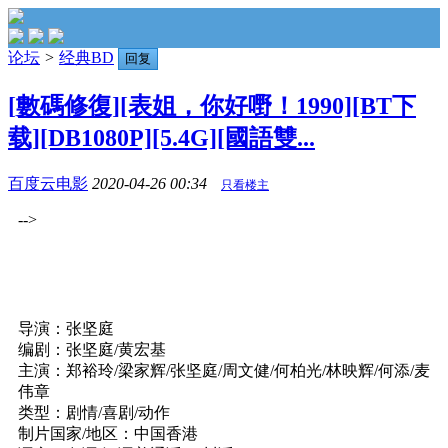
论坛
>
经典BD
回复
[數碼修復][表姐，你好嘢！1990][BT下
载][DB1080P][5.4G][國語雙...
百度云电影
2020-04-26 00:34
只看楼主
-->
导演：张坚庭
编剧：张坚庭/黄宏基
主演：郑裕玲/梁家辉/张坚庭/周文健/何柏光/林映辉/何添/麦
伟章
类型：剧情/喜剧/动作
制片国家/地区：中国香港