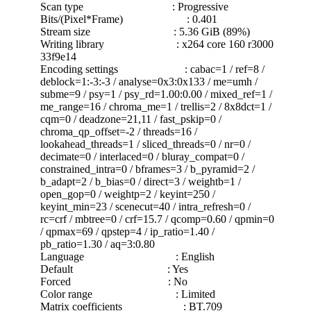
Scan type : Progressive
Bits/(Pixel*Frame) : 0.401
Stream size : 5.36 GiB (89%)
Writing library : x264 core 160 r3000
33f9e14
Encoding settings : cabac=1 / ref=8 /
deblock=1:-3:-3 / analyse=0x3:0x133 / me=umh /
subme=9 / psy=1 / psy_rd=1.00:0.00 / mixed_ref=1 /
me_range=16 / chroma_me=1 / trellis=2 / 8x8dct=1 /
cqm=0 / deadzone=21,11 / fast_pskip=0 /
chroma_qp_offset=-2 / threads=16 /
lookahead_threads=1 / sliced_threads=0 / nr=0 /
decimate=0 / interlaced=0 / bluray_compat=0 /
constrained_intra=0 / bframes=3 / b_pyramid=2 /
b_adapt=2 / b_bias=0 / direct=3 / weightb=1 /
open_gop=0 / weightp=2 / keyint=250 /
keyint_min=23 / scenecut=40 / intra_refresh=0 /
rc=crf / mbtree=0 / crf=15.7 / qcomp=0.60 / qpmin=0
/ qpmax=69 / qpstep=4 / ip_ratio=1.40 /
pb_ratio=1.30 / aq=3:0.80
Language : English
Default : Yes
Forced : No
Color range : Limited
Matrix coefficients : BT.709