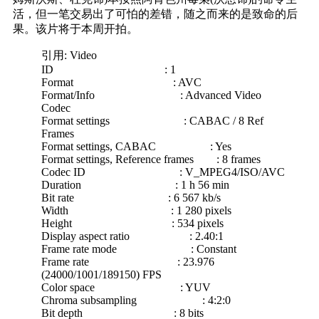
活，但一笔交易出了可怕的差错，随之而来的是致命的后
果。该片将于本周开拍。
引用: Video
ID : 1
Format : AVC
Format/Info : Advanced Video
Codec
Format settings : CABAC / 8 Ref
Frames
Format settings, CABAC : Yes
Format settings, Reference frames : 8 frames
Codec ID : V_MPEG4/ISO/AVC
Duration : 1 h 56 min
Bit rate : 6 567 kb/s
Width : 1 280 pixels
Height : 534 pixels
Display aspect ratio : 2.40:1
Frame rate mode : Constant
Frame rate : 23.976
(24000/1001/189150) FPS
Color space : YUV
Chroma subsampling : 4:2:0
Bit depth : 8 bits