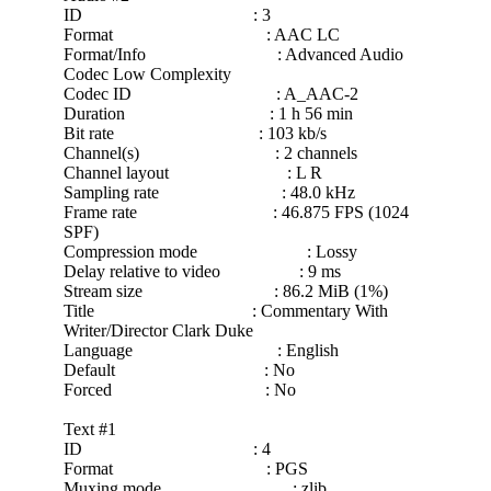
ID : 3
Format : AAC LC
Format/Info : Advanced Audio
Codec Low Complexity
Codec ID : A_AAC-2
Duration : 1 h 56 min
Bit rate : 103 kb/s
Channel(s) : 2 channels
Channel layout : L R
Sampling rate : 48.0 kHz
Frame rate : 46.875 FPS (1024
SPF)
Compression mode : Lossy
Delay relative to video : 9 ms
Stream size : 86.2 MiB (1%)
Title : Commentary With
Writer/Director Clark Duke
Language : English
Default : No
Forced : No
Text #1
ID : 4
Format : PGS
Muxing mode : zlib