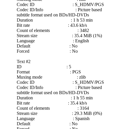
Codec ID : S_HDMV/PGS
Codec ID/Info : Picture based
subtitle format used on BDs/HD-DVDs
Duration : 1 h 53 min
Bit rate : 43.6 kb/s
Count of elements : 3482
Stream size : 35.4 MiB (1%)
Language : English
Default : No
Forced : No
Text #2
ID : 5
Format : PGS
Muxing mode : zlib
Codec ID : S_HDMV/PGS
Codec ID/Info : Picture based
subtitle format used on BDs/HD-DVDs
Duration : 1 h 55 min
Bit rate : 35.4 kb/s
Count of elements : 3164
Stream size : 29.3 MiB (0%)
Language : Spanish
Default : No
Forced : No