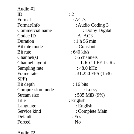
Audio #1
ID : 2
Format : AC-3
Format/Info : Audio Coding 3
Commercial name : Dolby Digital
Codec ID : A_AC3
Duration : 1 h 56 min
Bit rate mode : Constant
Bit rate : 640 kb/s
Channel(s) : 6 channels
Channel layout : L R C LFE Ls Rs
Sampling rate : 48.0 kHz
Frame rate : 31.250 FPS (1536
SPF)
Bit depth : 16 bits
Compression mode : Lossy
Stream size : 535 MiB (9%)
Title : English
Language : English
Service kind : Complete Main
Default : Yes
Forced : No
Audio #2