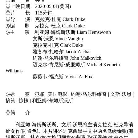
◎上映日期 2020-05-01(美国)
◎片 长 115分钟
◎导 演 克拉克·杜克 Clark Duke
◎编 剧 克拉克·杜克 Clark Duke
◎主 演 利亚姆·海姆斯沃斯 Liam Hemsworth
文斯·沃恩 Vince Vaughn
克拉克·杜克 Clark Duke
雅各布·扎哈尔 Jacob Zachar
约翰·马尔科维奇 John Malkovich
迈克尔·肯尼斯·威廉姆斯 Michael Kenneth
Williams
薇薇卡·福克斯 Vivica A. Fox
◎标 签 犯罪 | 美国电影 | 约翰·马尔科维奇 | 文斯·沃恩 |
搞笑 | 惊悚 | 利亚姆·海姆斯沃斯
◎简 介
利亚姆·海姆斯沃斯、文斯·沃恩将主演克拉克·杜克导演
处女作[阿肯色]。本片讲述迪克西黑手党中两名低级毒贩(海
姆斯沃斯、杜克饰)本按照阿肯色州毒枭(沃恩饰)的命令生