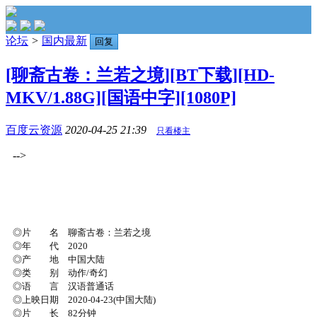
论坛
>
国内最新
回复
[聊斋古卷：兰若之境][BT下载][HD-
MKV/1.88G][国语中字][1080P]
百度云资源
2020-04-25 21:39
只看楼主
-->
◎片 名 聊斋古卷：兰若之境
◎年 代 2020
◎产 地 中国大陆
◎类 别 动作/奇幻
◎语 言 汉语普通话
◎上映日期 2020-04-23(中国大陆)
◎片 长 82分钟