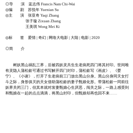
◎导 演 蓝志伟 Francis Nam Chi-Wai
◎编 剧 苏悦年 Yuenian Su
◎主 演 张亚奇 Yaqi Zhang
张子璇 Zixuan Zhang
王美琪 Wong Mei Ki
◎标 签 爱情 | 奇幻 | 网络大电影 | 大陆 | 电影 | 2020
◎简 介
树妖黑山祸乱三界，后被四妖灵共生生老病死四门将其封印。世间唯
有灵隐人蒲松龄可通过书写解开四门封印，蒲松龄写《画皮》、《婴
宁》、《小谢》，打开了生老病前三门放出黑山分身。黑山分身同天女打
斗之际，身形俱灭的天女借助蒲松龄的妻子甄娘化形。带蒲松龄一同前往
妖界关闭三门，但其本就对发妻甄娘心生厌恶，闯关之际，一路上感受到
和甄娘在一起的点点滴滴，将黑山封印，但甄娘却再也回不来……