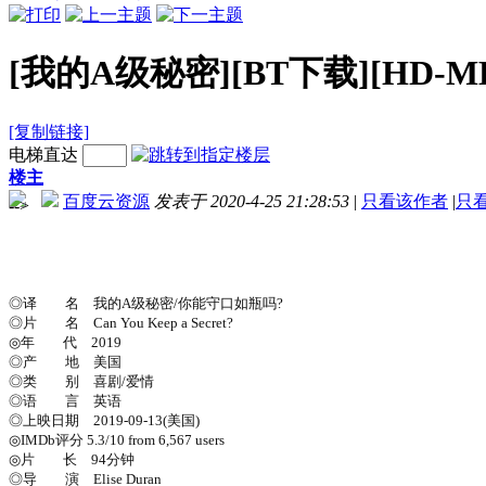
[我的A级秘密][BT下载][HD-MK
[复制链接]
电梯直达
楼主
百度云资源
发表于 2020-4-25 21:28:53
|
只看该作者
|
只
-->
◎译 名 我的A级秘密/你能守口如瓶吗?
◎片 名 Can You Keep a Secret?
◎年 代 2019
◎产 地 美国
◎类 别 喜剧/爱情
◎语 言 英语
◎上映日期 2019-09-13(美国)
◎IMDb评分 5.3/10 from 6,567 users
◎片 长 94分钟
◎导 演 Elise Duran