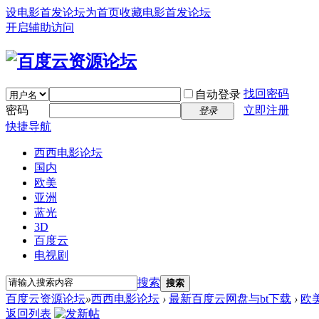
设电影首发论坛为首页
收藏电影首发论坛
开启辅助访问
找回密码
自动登录
密码
立即注册
登录
快捷导航
西西电影论坛
国内
欧美
亚洲
蓝光
3D
百度云
电视剧
搜索
搜索
百度云资源论坛
»
西西电影论坛
›
最新百度云网盘与bt下载
›
欧
返回列表