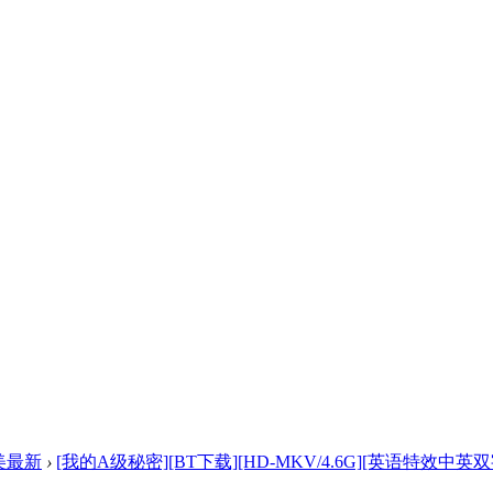
美最新
›
[我的A级秘密][BT下载][HD-MKV/4.6G][英语特效中英双字]