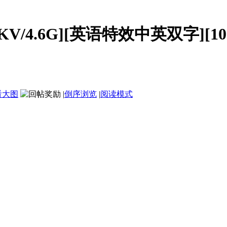
V/4.6G][英语特效中英双字][108
看大图
|
倒序浏览
|
阅读模式