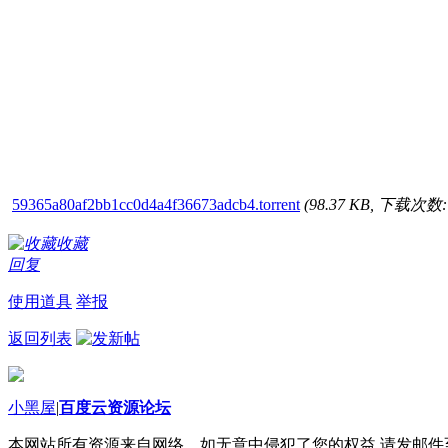
59365a80af2bb1cc0d4a4f36673adcb4.torrent
(98.37 KB, 下载次数: 
收藏
回复
使用道具
举报
返回列表
小黑屋
|
百度云资源论坛
本网站所有资源来自网络，如无意中侵犯了您的权益,请发邮