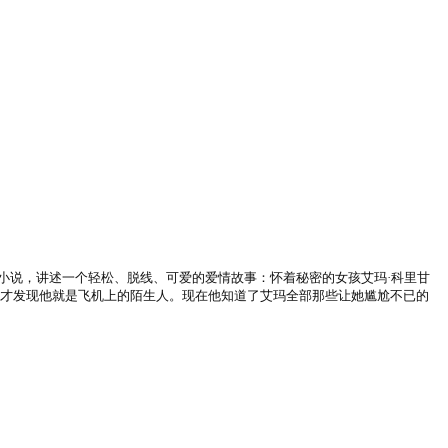
销小说，讲述一个轻松、脱线、可爱的爱情故事：怀着秘密的女孩艾玛·科里甘
，才发现他就是飞机上的陌生人。现在他知道了艾玛全部那些让她尴尬不已的