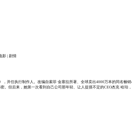
电影 | 剧情
，并任执行制作人。改编自索菲·金塞拉所著、全球卖出4000万本的同名畅
密。但后来，她第一次看到自己公司那年轻、让人捉摸不定的CEO杰克·哈珀