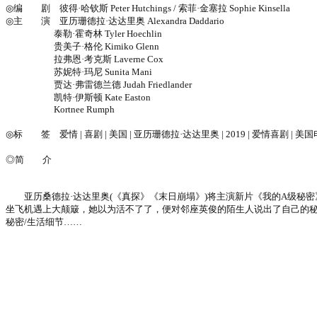
◎编 剧 彼得·哈钦斯 Peter Hutchings / 索菲·金塞拉 Sophie Kinsella
◎主 演 亚历珊德拉·达达里奥 Alexandra Daddario
泰勒·霍奇林 Tyler Hoechlin
贵美子·格伦 Kimiko Glenn
拉弗恩·考克斯 Laverne Cox
苏妮特·玛尼 Sunita Mani
贾达·弗雷德兰德 Judah Friedlander
凯特·伊斯顿 Kate Easton
Kortnee Rumph
◎标 签 爱情 | 喜剧 | 美国 | 亚历珊德拉·达达里奥 | 2019 | 爱情喜剧 | 美国
◎简 介
亚历桑德拉·达达里奥(《真探》《末日崩塌》)将主演新片《我的A级秘密》
坐飞机遇上大颠簸，她以为活不了了，便对邻座英俊的陌生人说出了自己的秘
秘密/生活细节……