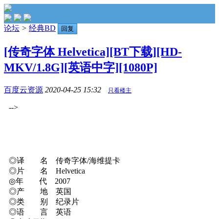
论坛
>
经典BD
回复
[传奇字体 Helvetica][BT下载][HD-
MKV/1.8G][英语中字][1080P]
百度云资源
2020-04-25 15:32
只看楼主
-->
◎译 名 传奇字体/海维提卡
◎片 名 Helvetica
◎年 代 2007
◎产 地 英国
◎类 别 纪录片
◎语 言 英语