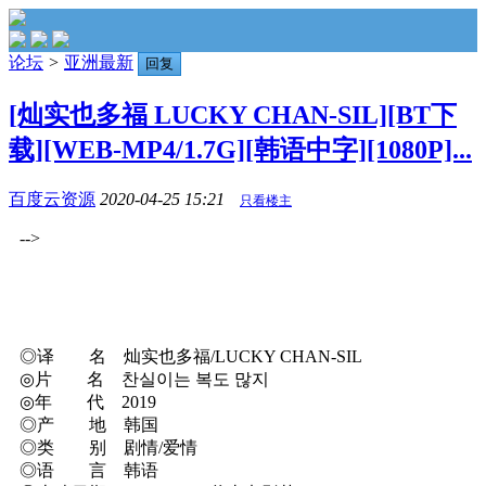
论坛
>
亚洲最新
回复
[灿实也多福 LUCKY CHAN-SIL][BT下
载][WEB-MP4/1.7G][韩语中字][1080P]...
百度云资源
2020-04-25 15:21
只看楼主
-->
◎译 名 灿实也多福/LUCKY CHAN-SIL
◎片 名 찬실이는 복도 많지
◎年 代 2019
◎产 地 韩国
◎类 别 剧情/爱情
◎语 言 韩语